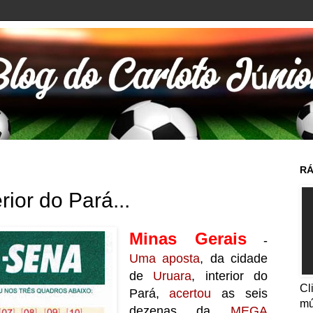
RÁ
rior do Pará...
Minas Gerais
-
Uma aposta
, da cidade
de
Uruara
, interior do
Cl
Pará,
acertou
as seis
mú
dezenas da
MEGA