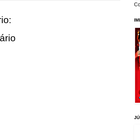
Co
io:
IM
ário
JÚ