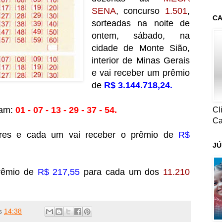
SENA
, concurso
1.501
,
CA
sorteadas na noite de
ontem, sábado, na
cidade de Monte Sião,
interior de Minas Gerais
e vai receber um prêmio
de
R$ 3.144.718,24.
ram:
01 - 07 - 13 - 29 - 37 - 54.
Cl
Ca
res e cada um vai receber o prêmio de
R$
JÚ
rêmio de
R$ 217,55
para cada um dos
11.210
s
14:38