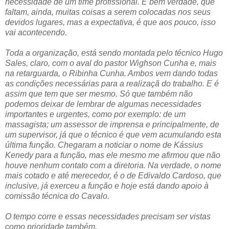
necessidade de um time profissional. É bem verdade, que
faltam, ainda, muitas coisas a serem colocadas nos seus
devidos lugares, mas a expectativa, é que aos pouco, isso
vai acontecendo.
Toda a organização, está sendo montada pelo técnico Hugo
Sales, claro, com o aval do pastor Wighson Cunha e, mais
na retarguarda, o Ribinha Cunha. Ambos vem dando todas
as condições necessárias para a realizaçã do trabalho. E é
assim que tem que ser mesmo. Só que também não
podemos deixar de lembrar de algumas necessidades
importantes e urgentes, como por exemplo: de um
massagista; um assessor de imprensa e principalmente, de
um supervisor, já que o técnico é que vem acumulando esta
última função. Chegaram a noticiar o nome de Kássius
Kenedy para a função, mas ele mesmo me afirmou que não
houve nenhum contato com a diretoria. Na verdade, o nome
mais cotado e até merecedor, é o de Edivaldo Cardoso, que
inclusive, já exerceu a função e hoje está dando apoio à
comissão técnica do Cavalo.
O tempo corre e essas necessidades precisam ser vistas
como prioridade também.