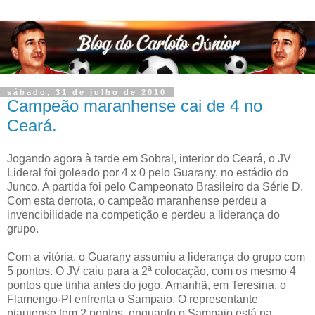
sábado, 31 de julho de 2010
Campeão maranhense cai de 4 no
Ceará.
Jogando agora à tarde em Sobral, interior do Ceará, o JV
Lideral foi goleado por 4 x 0 pelo Guarany, no estádio do
Junco. A partida foi pelo Campeonato Brasileiro da Série D.
Com esta derrota, o campeão maranhense perdeu a
invencibilidade na competição e perdeu a liderança do
grupo.
Com a vitória, o Guarany assumiu a liderança do grupo com
5 pontos. O JV caiu para a 2ª colocação, com os mesmo 4
pontos que tinha antes do jogo. Amanhã, em Teresina, o
Flamengo-PI enfrenta o Sampaio. O representante
piauiense tem 2 pontos, enquanto o Sampaio está na