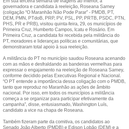
Em sua terceira semana de viagens ao interior, a
governadora e candidata à reeleição, Roseana Sarney
(coligação “O Maranhão Não Pode Parar” - PMDB, PT,
DEM, PMN, PTdoB, PRP, PV, PSL, PP, PRTB, PSDC, PTN,
PHS, PR e PRB), visitou quinta-feira, 29, os municípios de
Primeira Cruz, Humberto Campos, Icatu e Rosário. Em
Primeira Cruz, a candidata foi recebida pela militância do
PT, moradores e lideranças políticas e comunitárias, que
demonstraram total apoio à sua reeleição.
A militância do PT no município saudou Roseana acenando
com as mãos e desfraldando as bandeiras vermelhas para
expressar o engajamento na reeleição de Roseana Sarney,
conforme decidido pelas Executivas Regional e Nacional.
“O PT entende a importância dessa coligação com o PMDB,
tanto que reproduz no Maranhão as ações de âmbito
nacional. Por isso, em todos os municípios a militância
começa a se organizar para participar efetivamente da
campanha”, disse, entusiasmado, Washington Luís,
candidato a vice na chapa de Roseana.
Também fizeram parte da comitiva, os candidatos ao
Senado João Alberto (PMDB) e Edison Lobão (DEM) e a