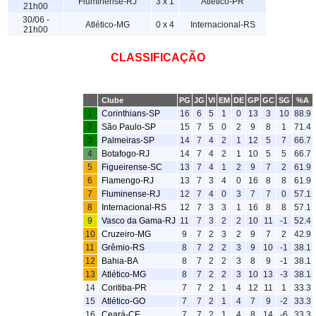
Fluminense-RJ
3 x 1
Atlético-PR
21h00
30/06 -
Atlético-MG
0 x 4
Internacional-RS
21h00
CLASSIFICAÇÃO
Clube
PG
JG
VI
EM
DE
GP
GC
SG
%A
1
Corinthians-SP
16
6
5
1
0
13
3
10
88.9
2
São Paulo-SP
15
7
5
0
2
9
8
1
71.4
3
Palmeiras-SP
14
7
4
2
1
12
5
7
66.7
4
Botafogo-RJ
14
7
4
2
1
10
5
5
66.7
5
Figueirense-SC
13
7
4
1
2
9
7
2
61.9
6
Flamengo-RJ
13
7
3
4
0
16
8
8
61.9
7
Fluminense-RJ
12
7
4
0
3
7
7
0
57.1
8
Internacional-RS
12
7
3
3
1
16
8
8
57.1
9
Vasco da Gama-RJ
11
7
3
2
2
10
11
-1
52.4
10
Cruzeiro-MG
9
7
2
3
2
9
7
2
42.9
11
Grêmio-RS
8
7
2
2
3
9
10
-1
38.1
12
Bahia-BA
8
7
2
2
3
8
9
-1
38.1
13
Atlético-MG
8
7
2
2
3
10
13
-3
38.1
14
Coritiba-PR
7
7
2
1
4
12
11
1
33.3
15
Atlético-GO
7
7
2
1
4
7
9
-2
33.3
16
Ceará-CE
7
7
2
1
4
8
14
-6
33.3