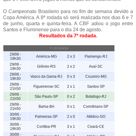
O Campeonato Brasileiro para no fim de semana devido a
Copa América. A 8ª rodada só será realizada nos dias 6 e 7
de junho, quarta e quinta-feira. A CBF adiou o jogo entre
Santos e Fluminense para o dia 24 de agosto.
Resultados da 7ª rodada.
7ª RODADA
29/06 -
América-MG
2 x 3
Flamengo-RJ
19h30
29/06 -
Grêmio-RS
2 x 2
Avaí-SC
19h30
29/06 -
Vasco da Gama-RJ
0 x 3
Cruzeiro-MG
19h30
29/06 -
Figueirense-SC
2 x 1
Santos-SP
21h50
29/06 -
São Paulo-SP
0 x 2
Botafogo-RJ
21h50
29/06 -
Bahia-BA
0 x 1
Corinthians-SP
21h50
30/06 -
Palmeiras-SP
2 x 0
Atlético-GO
19h30
30/06 -
Coritiba-PR
3 x 1
Ceará-CE
19h30
30/06 -