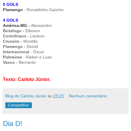
5 GOLS
Flamengo
- Ronaldinho Gaúcho.
4 GOLS
América-MG -
Alessandro
Botafogo -
Elkeson
Corinthians -
Liedson
Cruzeiro -
Montillo
Flamengo -
Deivid
Internacional
- Oscar
Palmeiras
- Kleber e Luan
Vasco -
Bernardo
Texto: Carloto Júnior.
Blog do Carloto Júnior
às
23:23
Nenhum comentário:
Compartilhar
Dia D!