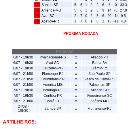
17
Santos-SP
5
5
1
2
2
6
6
0
33.3
18
América-MG
5
6
1
2
3
9
14
-5
27.8
19
Avaí-SC
2
7
0
2
5
6
20
-14
9.5
20
Atlético-PR
1
7
0
1
6
2
13
-11
4.8
PRÓXIMA RODADA
8ª RODADA
6/07 - 19h30
Internacional-RS
x
Atlético-PR
6/07 - 19h30
Avaí-SC
x
Bahia-BA
6/07 - 19h30
Cruzeiro-MG
x
Grêmio-RS
6/07 - 21h50
Flamengo-RJ
x
São Paulo-SP
6/07 - 21h50
Corinthians-SP
x
Vasco da Gama-RJ
6/07 - 21h50
América-MG
x
Palmeiras-SP
7/07 - 19h30
Botafogo-RJ
x
Atlético-GO
7/07 - 19h30
Coritiba-PR
x
Figueirense-SC
7/07 - 21h00
Ceará-CE
x
Atlético-MG
24/08 -
Santos-SP
x
Fluminense-RJ
19h30
ARTILHEIROS: