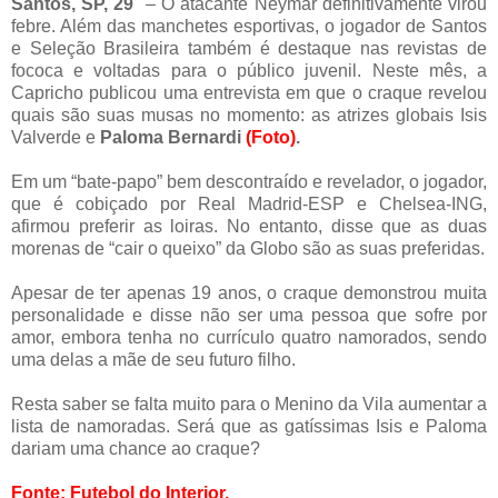
Santos, SP, 29
– O atacante Neymar definitivamente virou
febre. Além das manchetes esportivas, o jogador de Santos
e Seleção Brasileira também é destaque nas revistas de
fococa e voltadas para o público juvenil. Neste mês, a
Capricho publicou uma entrevista em que o craque revelou
quais são suas musas no momento: as atrizes globais Isis
Valverde e
Paloma Bernardi
(Foto)
.
Em um “bate-papo” bem descontraído e revelador, o jogador,
que é cobiçado por Real Madrid-ESP e Chelsea-ING,
afirmou preferir as loiras. No entanto, disse que as duas
morenas de “cair o queixo” da Globo são as suas preferidas.
Apesar de ter apenas 19 anos, o craque demonstrou muita
personalidade e disse não ser uma pessoa que sofre por
amor, embora tenha no currículo quatro namorados, sendo
uma delas a mãe de seu futuro filho.
Resta saber se falta muito para o Menino da Vila aumentar a
lista de namoradas. Será que as gatíssimas Isis e Paloma
dariam uma chance ao craque?
Fonte: Futebol do Interior.