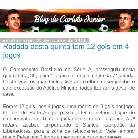
quinta-feira, 30 de junho de 2011
Rodada desta quinta tem 12 gols em 4
jogos
O Campeonato Brasileiro da Série A, prosseguiu nesta
quinta-feira, 30, com 4 jogos no complemento da 7ª rodada.
Desta vez, os mandantes tiveram melhor desempenho e
com excessão do Atlético Mineiro, todos fizeram o dever de
casa.
Foram 12 gols, nos 4 jogos, uma média de 3 gols por jogo.
O Inter de Porto Alegre passa a ter o melhor ataque do
campeonato com 16 gols, juntamente com o Flamengo. A 7ª
rodada acabou empurrando o Santos, campeão da
Libertadores, para a zona de rebaixamento. Vale lembrar
que o Peixe tem 2 jogos a menos que os concorrentes.