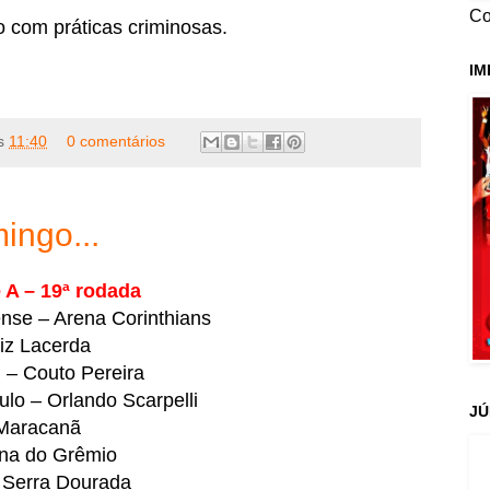
Co
o com práticas criminosas.
IM
s
11:40
0 comentários
ingo...
 A – 19ª rodada
nse – Arena Corinthians
iz Lacerda
 – Couto Pereira
lo – Orlando Scarpelli
JÚ
 Maracanã
na do Grêmio
 Serra Dourada