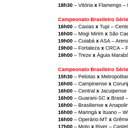
18h30
– Vitória
x
Flamengo – 
Campeonato Brasileiro Série
16h00
– Caxias
x
Tupi – Cente
16h00
– Mogi Mirim
x
São Cae
19h00
– Cuiabá
x
ASA – Arena
19h00
– Fortaleza
x
CRCA – Pr
19h00
– Treze
x
Águia Marabá
Campeonato Brasileiro Série 
15h30
– Pelotas
x
Metropolita
16h00
– Campinense
x
Corurip
16h00
– Central
x
Jacuipense 
16h00
– Guarani-SC
x
Brasil –
16h00
– Brasiliense
x
Anapolin
16h00
– Maringá
x
Ituano – Wi
16h00
– Operário-MT
x
Grêmio
17h00
– Moto
x
River – Caste