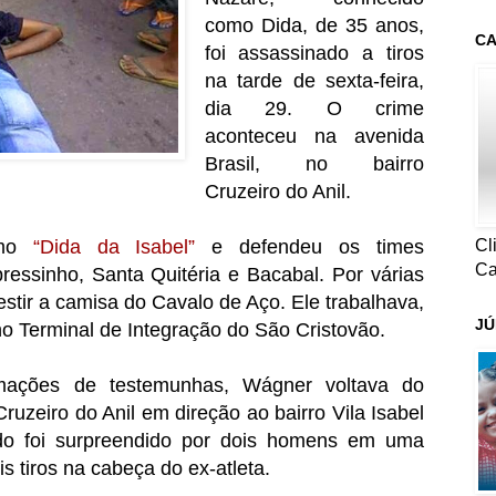
como Dida, de 35 anos,
CA
foi assassinado a tiros
na tarde de sexta-feira,
dia 29. O crime
aconteceu na avenida
Brasil, no
bairro
Cruzeiro do Anil.
Cl
omo
“Dida da Isabel”
e defendeu os times
Ca
essinho, Santa Quitéria e Bacabal. Por várias
estir a camisa do Cavalo de Aço. Ele trabalhava,
JÚ
o Terminal de Integração do São Cristovão.
rmações de testemunhas, Wágner voltava do
uzeiro do Anil em direção ao bairro Vila Isabel
ndo foi surpreendido por dois homens em uma
s tiros na cabeça do ex-atleta.