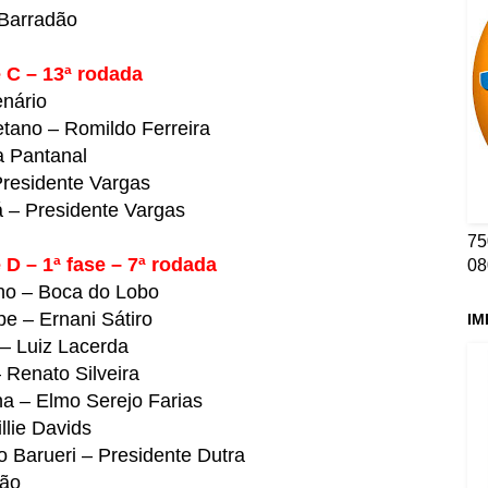
Barradão
 C – 13ª rodada
nário
tano – Romildo Ferreira
 Pantanal
esidente Vargas
 – Presidente Vargas
75
D – 1ª fase – 7ª rodada
08
no – Boca do Lobo
e – Ernani Sátiro
IM
– Luiz Lacerda
 Renato Silveira
a – Elmo Serejo Farias
llie Davids
 Barueri – Presidente Dutra
lão