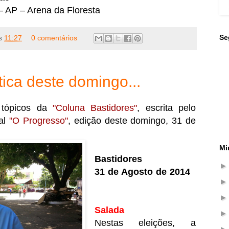
 AP – Arena da Floresta
Se
s
11:27
0 comentários
tica deste domingo...
s tópicos da
"Coluna Bastidores"
, escrita pelo
nal
"O Progresso"
, edição deste domingo, 31 de
Mi
Bastidores
31 de Agosto de 2014
Salada
Nestas eleições, a