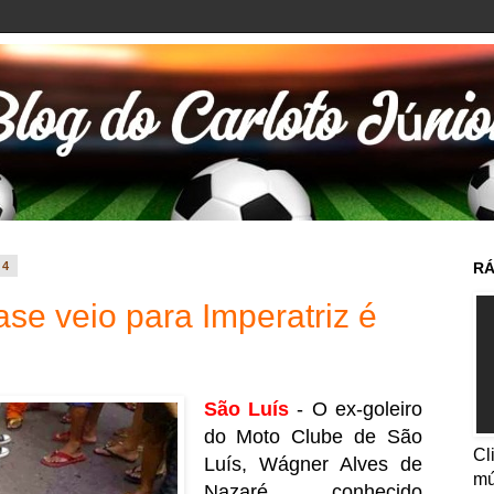
14
RÁ
ase veio para Imperatriz é
São Luís
- O ex-goleiro
do Moto Clube de São
Cl
Luís, Wágner Alves de
mú
Nazaré, conhecido