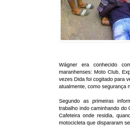
Wágner era conhecido c
maranhenses: Moto Club, Expr
vezes Dida foi cogitado para v
atualmente, como segurança n
Segundo as primeiras info
trabalho indo caminhando do Cr
Cafeteira onde residia, qua
motocicleta que dispararam sei