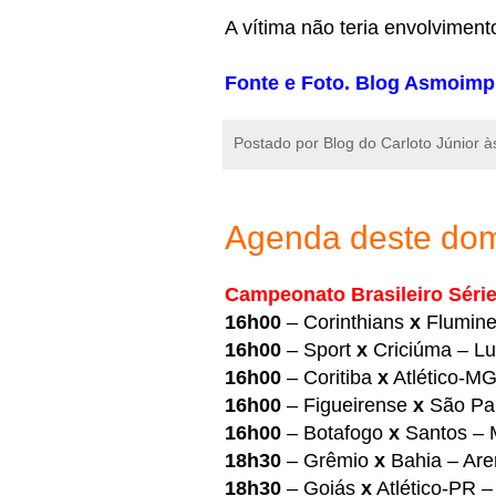
A vítima não teria envolviment
Fonte e Foto. Blog Asmoimp
Postado por
Blog do Carloto Júnior
à
Agenda deste dom
Campeonato Brasileiro Série
16h00
– Corinthians
x
Flumine
16h00
– Sport
x
Criciúma – Lu
16h00
– Coritiba
x
Atlético-MG
16h00
– Figueirense
x
São Pau
16h00
– Botafogo
x
Santos –
18h30
– Grêmio
x
Bahia – Are
18h30
– Goiás
x
Atlético-PR –