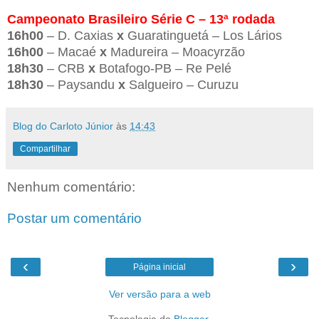
Campeonato Brasileiro Série C – 13ª rodada
16h00
– D. Caxias
x
Guaratinguetá – Los Lários
16h00
– Macaé
x
Madureira – Moacyrzão
18h30
– CRB
x
Botafogo-PB – Re Pelé
18h30
– Paysandu
x
Salgueiro – Curuzu
Blog do Carloto Júnior
às
14:43
Compartilhar
Nenhum comentário:
Postar um comentário
‹
›
Página inicial
Ver versão para a web