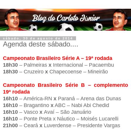
sábado, 30 de agosto de 2014
Agenda deste sábado....
Campeonato Brasileiro Série A – 19ª rodada
18h30
– Palmeiras
x
Internacional – Pacaembu
18h30
– Cruzeiro
x
Chapecoense – Mineirão
Campeonato Brasileiro Série B – complemento
19ª rodada
16h10
– América-RN
x
Paraná – Arena das Dunas
16h10
– Bragantino
x
ABC – Nabi Abi Chedid
16h10
– Vasco
x
Avaí – São Januário
16h10
– Ponte Preta x Náutico – Moisés Lucarelli
21h00
– Ceará
x
Luverdense – Presidente Vargas