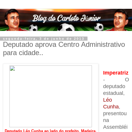
segunda-feira, 3 de junho de 2013
Deputado aprova Centro Administrativo
para cidade..
Imperatriz
- O
deputado
estadual,
Léo
Cunha
,
presentou
na
Assembléi
Deputado Léo Cunha ao lado do prefeito, Madeira.