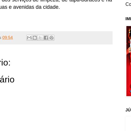
Co
ruas e avenidas da cidade.
IM
s
09:54
io:
ário
JÚ