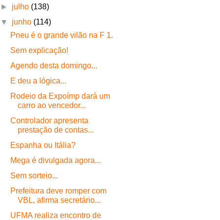
►
julho
(138)
▼
junho
(114)
Pneu é o grande vilão na F 1.
Sem explicação!
Agendo desta domingo...
E deu a lógica...
Rodeio da Expoímp dará um
carro ao vencedor...
Controlador apresenta
prestação de contas...
Espanha ou Itália?
Mega é divulgada agora...
Sem sorteio...
Prefeitura deve romper com
VBL, afirma secretário...
UFMA realiza encontro de