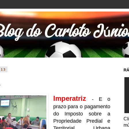
013
RÁ
.
Imperatriz
- E o
prazo para o pagamento
do Imposto sobre a
Cl
Propriedade Predial e
mú
Territorial Urbana