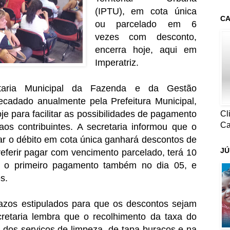
(IPTU), em cota única
CA
ou parcelado em 6
vezes com desconto,
encerra hoje, aqui em
Imperatriz.
taria Municipal da Fazenda e da Gestão
ecadado anualmente pela Prefeitura Municipal,
je para facilitar as possibilidades de pagamento
Cl
Ca
os contribuintes. A secretaria informou que o
ar o débito em cota única ganhará descontos de
JÚ
eferir pagar com vencimento parcelado, terá 10
 o primeiro pagamento também no dia 05, e
s.
prazos estipulados para que os descontos sejam
cretaria lembra que o recolhimento da taxa do
 dos serviços de limpeza, de tapa-buracos e na