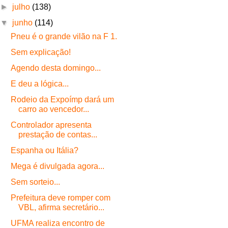
►
julho
(138)
▼
junho
(114)
Pneu é o grande vilão na F 1.
Sem explicação!
Agendo desta domingo...
E deu a lógica...
Rodeio da Expoímp dará um
carro ao vencedor...
Controlador apresenta
prestação de contas...
Espanha ou Itália?
Mega é divulgada agora...
Sem sorteio...
Prefeitura deve romper com
VBL, afirma secretário...
UFMA realiza encontro de