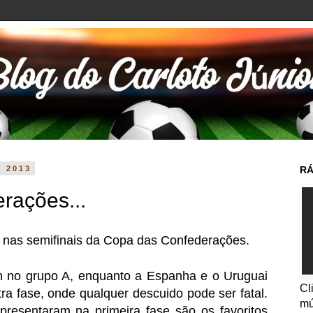
e 2013
RÁ
rações...
a nas semifinais da Copa das Confederações.
ram no grupo A, enquanto a Espanha e o Uruguai
Cl
a fase, onde qualquer descuido pode ser fatal.
mú
presentaram na primeira fase são os favoritos