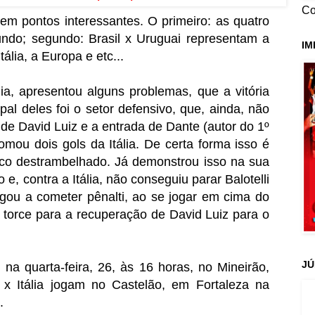
Co
tem pontos interessantes. O primeiro: as quatro
do; segundo: Brasil x Uruguai representam a
IM
ália, a Europa e etc...
lia, apresentou alguns problemas, que a vitória
pal deles foi o setor defensivo, que, ainda, não
a de David Luiz e a entrada de Dante (autor do 1º
 tomou dois gols da Itália. De certa forma isso é
co destrambelhado. Já demonstrou isso na sua
e, contra a Itália, não conseguiu parar Balotelli
hegou a cometer pênalti, ao se jogar em cima do
ra torce para a recuperação de David Luiz para o
JÚ
 na quarta-feira, 26, às 16 horas, no Mineirão,
x Itália jogam no Castelão, em Fortaleza na
o.