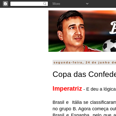
segunda-feira, 24 de junho d
Copa das Confede
Imperatriz
- E deu a lógic
Brasil e Itália se classifica
no grupo B. Agora começa outr
Brasil e Espanha, pelo que a