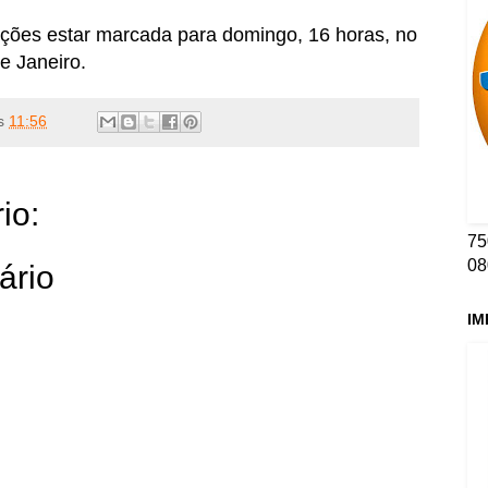
ações estar marcada para domingo, 16 horas, no
e Janeiro.
s
11:56
io:
75
08
ário
IM