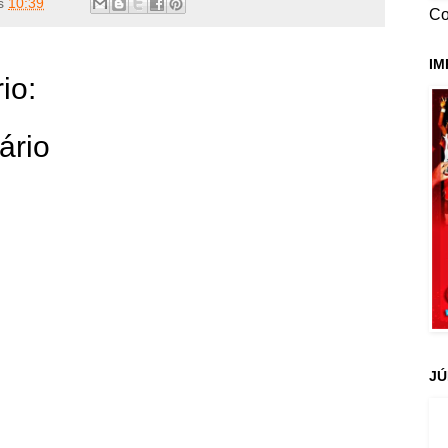
s
10:39
Co
IM
io:
ário
JÚ