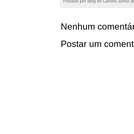
Postado por
Blog do Carloto Júnior
à
Nenhum comentár
Postar um coment