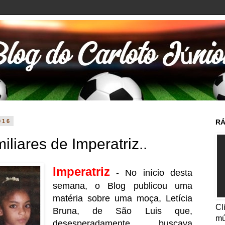
016
RÁ
liares de Imperatriz..
Imperatriz
- No início desta
semana, o Blog publicou uma
matéria sobre uma moça, Letícia
Cl
Bruna, de São Luis que,
mú
desesperadamente, buscava