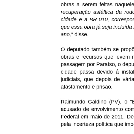
obras a serem feitas naquel
recuperação asfáltica da rod
cidade e a BR-010, correspon
que essa obra já seja incluíd
ano,
” disse.
O deputado também se propôs 
obras e recursos que levem 
passagem por Paraíso, o deput
cidade passa devido á instab
judiciais, que depois de vár
afastamento e prisão.
Raimundo Galdino (PV), o “B
acusado de envolvimento com 
Federal em maio de 2011. De 
pela incerteza política que im