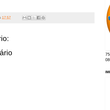
s
17:57
io:
ário
75
08
IM