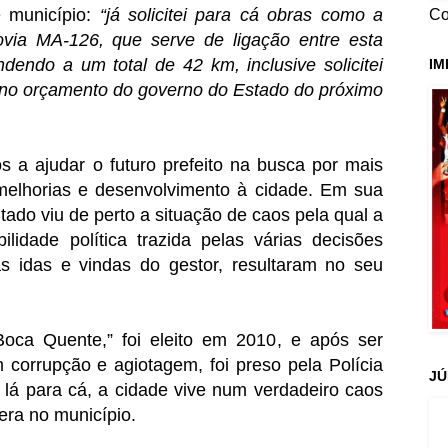
e município:
“já solicitei para cá obras como a
Co
ovia MA-126, que serve de ligação entre esta
dendo a um total de 42 km, inclusive solicitei
IM
a no orçamento do governo do Estado do próximo
a ajudar o futuro prefeito na busca por mais
melhorias e desenvolvimento à cidade.
Em sua
ado viu de perto a situação de caos pela qual a
ilidade política trazida pelas várias decisões
ias idas e vindas do gestor, resultaram no seu
oca Quente,” foi eleito em 2010, e após ser
corrupção e agiotagem, foi preso pela Polícia
JÚ
lá para cá, a cidade vive num verdadeiro caos
pera no município.