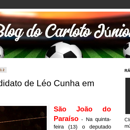
012
RÁ
ndidato de Léo Cunha em
São João do
Paraíso
- Na quinta-
Cl
mú
feira (13) o deputado