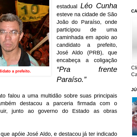
Léo Cunha
estadual
CA
esteve na cidade de São
João do Paraíso, onde
participou de uma
caminhada em apoio ao
candidato a prefeito,
José Aldo (PRB), que
encabeça a coligação
Cl
“Pra frente
dato a prefeito.
Ca
Paraíso.”
JÚ
o falou a uma multidão sobre suas principais
também destacou a parceria firmada com o
uir, junto ao governo do Estado as obras
ue apóie José Aldo, e destacou já ter indicado