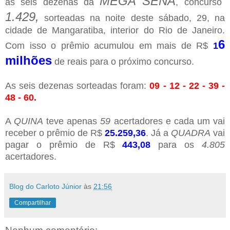
MEGA SENA
as seis dezenas da
, concurso
1.429,
sorteadas na noite deste sábado, 29, na
cidade de Mangaratiba, interior do Rio de Janeiro.
6
Com isso o prêmio acumulou em mais de R$
1
milhões
de reais
para o próximo concurso.
As seis dezenas sorteadas foram:
09 - 12 - 22 - 39 -
48 - 60.
A
QUINA
teve apenas
59
acertadores e cada um vai
receber o prêmio de R$
25.259,36
. Já a
QUADRA
vai
pagar o prêmio de R$
443,08
para os
4.805
acertadores.
Blog do Carloto Júnior
às
21:56
Compartilhar