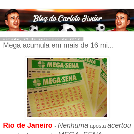
sábado, 29 de setembro de 2012
Mega acumula em mais de 16 mi...
Rio de Janeiro
Nenhuma
acertou
-
aposta