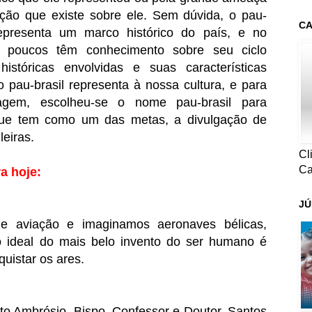
nção que existe sobre ele. Sem dúvida, o pau-
CA
representa um marco histórico do país, e no
, poucos têm conhecimento sobre seu ciclo
istóricas envolvidas e suas características
 pau-brasil representa à nossa cultura, e para
gem, escolheu-se o nome pau-brasil para
, que tem como um das metas, a divulgação de
leiras.
Cl
Ca
a hoje:
JÚ
de aviação e imaginamos aeronaves bélicas,
o ideal do mais belo invento do ser humano é
quistar os ares.
to Ambrósio, Bispo, Confessor e Doutor, Santos