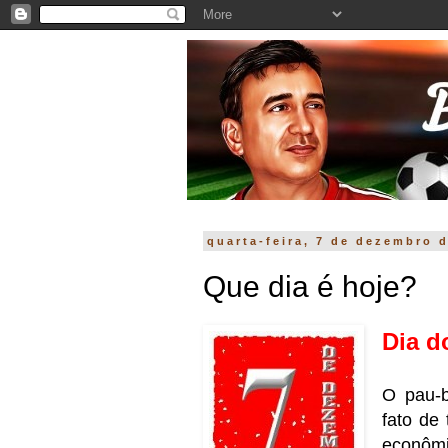
quarta-feira, 7 de dezembro 
Que dia é hoje?
Dia d
O pau-b
fato de
econômi