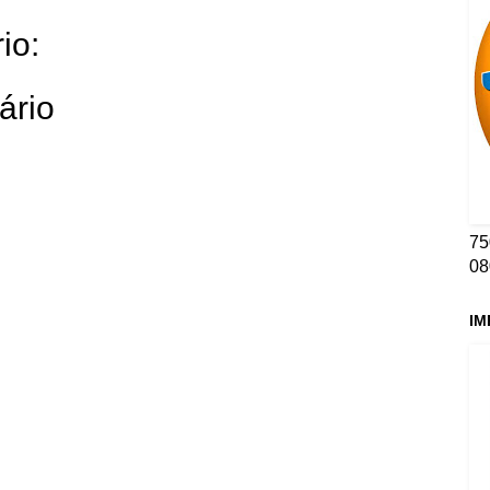
io:
ário
75
08
IM