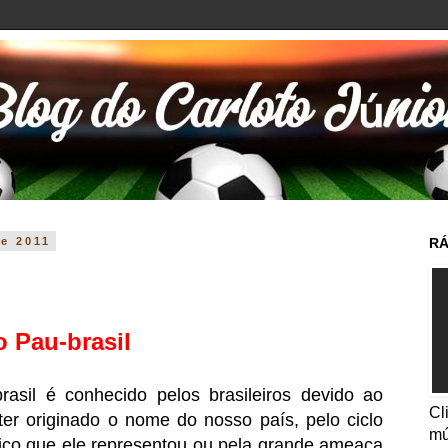
de 2011
RÁ
o Pau-brasil
rasil é conhecido pelos brasileiros devido ao
Cl
 ter originado o nome do nosso país, pelo ciclo
mú
co que ele representou ou pela grande ameaça