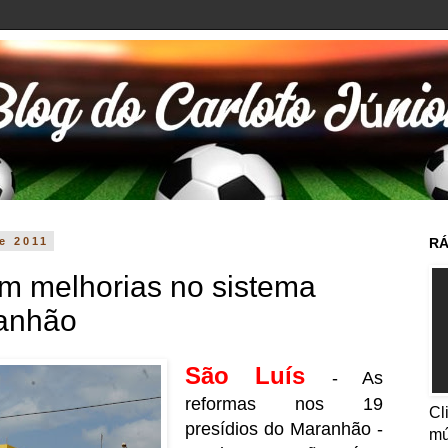
e 2011
RÁ
m melhorias no sistema
ranhão
São Luís
- As
reformas nos 19
Cl
presídios do Maranhão -
mú