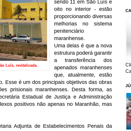
sendo 11 em São Luís e
oito no interior - estão
CA
proporcionando diversas
melhorias no sistema
penitenciário
maranhense.
Uma delas é que a nova
estrutura poderá garantir
a transferência dos
Cl
o Luís, revitalizada.
apenados maranhenses
Ca
que, atualmente, estão
. Esse é um dos principais objetivos das obras
JÚ
ções prisionais maranhenses. Desta forma, as
cretária Estadual de Justiça e Administração
reflexos positivos não apenas no Maranhão, mas
taria Adjunta de Estabelecimentos Penais da