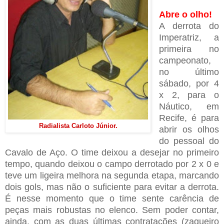
Abre o olho!
A derrota do
Imperatriz, a
primeira no
campeonato,
no último
sábado, por 4
x 2, para o
Náutico, em
Recife, é para
Radialista Carloto Júnior.
abrir os olhos
do pessoal do
Cavalo de Aço. O time deixou a desejar no primeiro
tempo, quando deixou o campo derrotado por 2 x 0 e
teve um ligeira melhora na segunda etapa, marcando
dois gols, mas não o suficiente para evitar a derrota.
É nesse momento que o time sente carência de
peças mais robustas no elenco. Sem poder contar,
ainda, com as duas últimas contratações (zagueiro