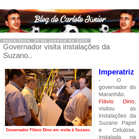
sexta-feira, 30 de janeiro de 2015
Governador visita instalações da
Suzano..
Imperatriz
- O
governador do
Maranhão,
Flávio Dino
,
visitou as
instalações da
Suzano Papel
e Celulose,
Governador Flávio Dino em visita à Suzano.
instalada na