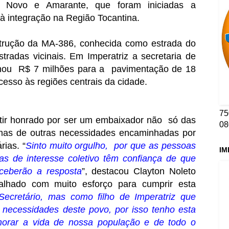
o Novo e Amarante, que foram iniciadas a
à integração na Região Tocantina.
trução da MA-386, conhecida como estrada do
radas vicinais. Em Imperatriz a secretaria de
tinou R$ 7 milhões para a pavimentação de 18
cesso às regiões centrais da cidade.
75
ntir honrado por ser um embaixador não só das
08
 mas de outras necessidades encaminhadas por
rias. “
Sinto muito orgulho, por que as pessoas
IM
 de interesse coletivo têm confiança de que
ceberão a resposta
”, destacou Clayton Noleto
alhado com muito esforço para cumprir esta
cretário, mas como filho de Imperatriz que
necessidades deste povo, por isso tenho esta
horar a vida de nossa população e de todo o