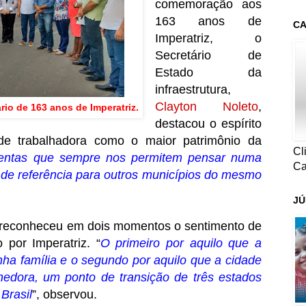
comemoração aos
163 anos de
CA
Imperatriz, o
Secretário de
Estado da
infraestrutura,
Clayton Noleto
,
rio de 163 anos de Imperatriz.
destacou o espírito
e trabalhadora como o maior patrimônio da
Cl
mentas que sempre nos permitem pensar numa
Ca
 de referência para outros municípios do mesmo
JÚ
ra reconheceu em dois momentos o sentimento de
 por Imperatriz. “
O primeiro por aquilo que a
ha família e o segundo por aquilo que a cidade
lhedora, um ponto de transição de três estados
Brasil
”, observou.