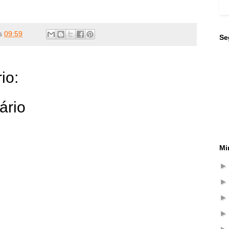
s
09:59
Se
io:
ário
Mi