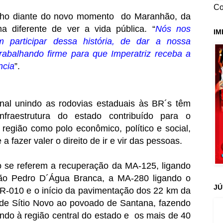
Co
gulho diante do novo momento do Maranhão, da
rma diferente de ver a vida pública. “
Nós nos
IM
 participar dessa história, de dar a nossa
trabalhando firme para que Imperatriz receba a
ncia
”.
nal unindo as rodovias estaduais às BR´s têm
fraestrutura do estado contribuído para o
 região como polo econômico, político e social,
 fazer valer o direito de ir e vir das pessoas.
 se referem a recuperação da MA-125, ligando
ão Pedro D´Água Branca, a MA-280 ligando o
JÚ
BR-010 e o início da pavimentação dos 22 km da
de Sítio Novo ao povoado de Santana, fazendo
ndo à região central do estado e os mais de 40