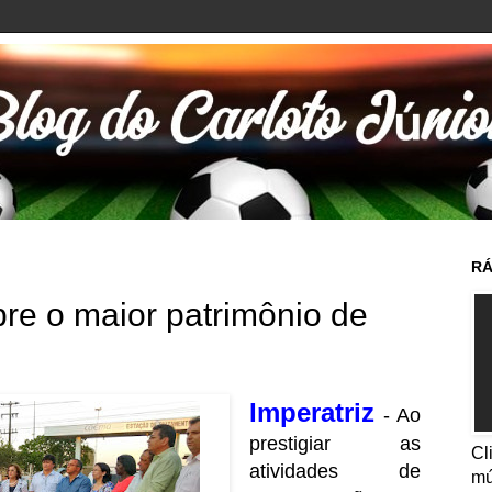
RÁ
bre o maior patrimônio de
Imperatriz
- Ao
prestigiar as
Cl
atividades de
mú