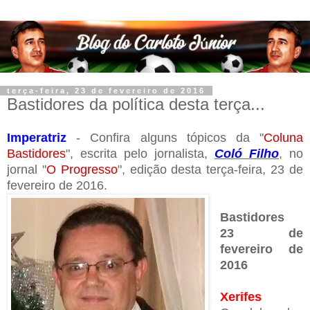
terça-feira, 23 de fevereiro de 2016
Bastidores da política desta terça...
Imperatriz
- Confira alguns tópicos da "
Coluna
Bastidores
", escrita pelo jornalista,
Coló Filho
, no
jornal "
O Progresso
", edição desta terça-feira, 23 de
fevereiro de 2016.
Bastidores
23 de
fevereiro de
2016
Xerifes