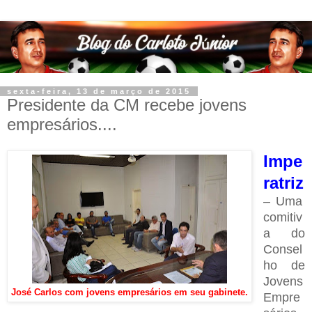
sexta-feira, 13 de março de 2015
Presidente da CM recebe jovens
empresários....
Impe
ratriz
– Uma
comitiv
a do
Consel
ho de
Jovens
José Carlos com jovens empresários em seu gabinete.
Empre