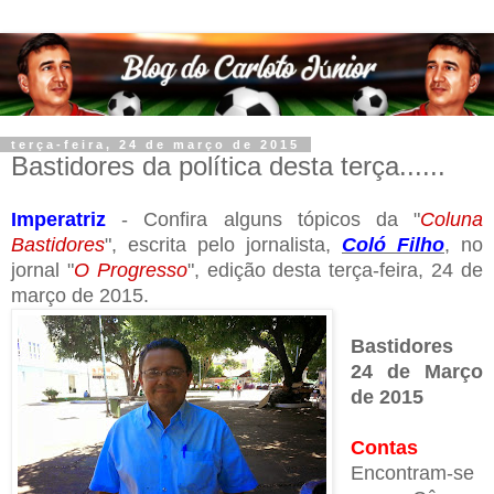
terça-feira, 24 de março de 2015
Bastidores da política desta terça......
Imperatriz
- Confira alguns tópicos da "
Coluna
Bastidores
", escrita pelo jornalista,
Coló Filho
, no
jornal "
O Progresso
", edição desta terça-feira, 24 de
março de 2015.
Bastidores
24 de Março
de 2015
Contas
Encontram-se