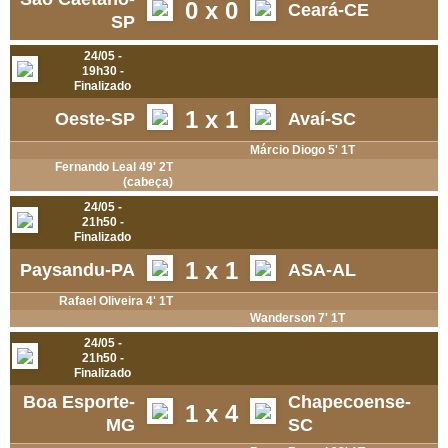
0
x
0
Ceará-CE
SP
24/05 -
19h30 -
Finalizado
1
x
1
Oeste-SP
Avaí-SC
Márcio Diogo 5' 1T
Fernando Leal 49' 2T
(cabeça)
24/05 -
21h50 -
Finalizado
1
x
1
Paysandu-PA
ASA-AL
Rafael Oliveira 4' 1T
Wanderson 7' 1T
24/05 -
21h50 -
Finalizado
Boa Esporte-
Chapecoense-
1
x
4
MG
SC