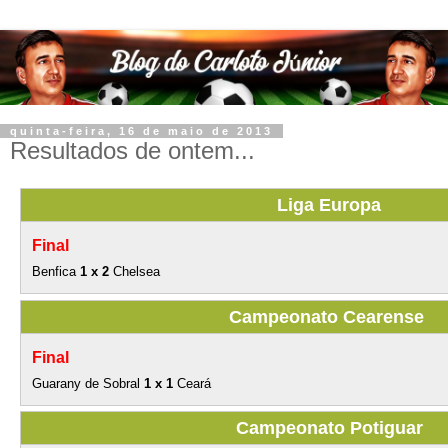
quinta-feira, 16 de maio de 2013
Resultados de ontem...
Liga Europa
Final
Benfica
1 x 2
Chelsea
Campeonato Cearense
Final
Guarany de Sobral
1 x 1
Ceará
Campeonato Potiguar