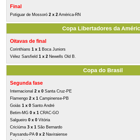
Final
Potiguar de Mossoró
2 x 2
América-RN
Copa Libertadores da Améri
Oitavas de final
Corinthians
1 x 1
Boca Juniors
Vélez Sarsfield
1 x 2
Newells Old B.
Copa do Brasil
Segunda fase
Internacional
2 x 0
Santa Cruz-PE
Flamengo
2 x 1
Campinense-PB
Goiás
1 x 0
Santo André
Betim-MG
0 x 1
CRAC-GO
Salgueiro
0 x 0
Vitória
Criciúma
3 x 1
São Bernardo
Paysandu-PA
0 x 2
Naviraiense