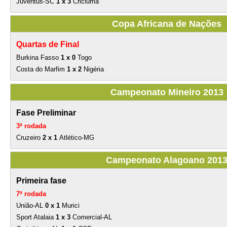
Juventus-SC
1 x 3
Criciúma
Copa Africana de Nações
Quartas de Final
Burkina Fasso
1 x 0
Togo
Costa do Marfim
1 x 2
Nigéria
Campeonato Mineiro 2013
Fase Preliminar
3ª rodada
Cruzeiro
2 x 1
Atlético-MG
Campeonato Alagoano 201
Primeira fase
7ª rodada
União-AL
0 x 1
Murici
Sport Atalaia
1 x 3
Comercial-AL