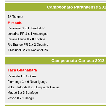
Campeonato Paranaense 20
1º Turno
5ª rodada
Paranavaí
2 x 1
Toledo-PR
Londrina-PR
1 x 1
Arapongas
Paraná Clube
0 x 0
Coritiba
Rio Branco-PR
2 x 2
Operário
J.Malucelli
2 x 0
Nacional-PR
Campeonato Carioca 2013
Taça Guanabara
Resende
1 x 1
Olaria
Flamengo
1 x 0
Nova Iguaçu
Volta Redonda
0 x 0
Duque de Caxias
Macaé
1 x 3
Botafogo
Vasco
0 x 1
Bangu