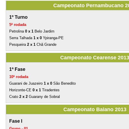
Campeonato Pernambucano 2
1º Turno
5ª rodada
Petrolina
0 x 1
Belo Jardim
Serra Talhada
1 x 0
Ypiranga-PE
Pesqueira
2 x 1
Chã Grande
Campeonato Cearense 201
1ª Fase
10ª rodada
Guarani de Juazeiro
1 x 0
São Benedito
Horizonte-CE
0 x 1
Tiradentes
Crato
2 x 2
Guarany de Sobral
Campeonato Baiano 2013
Fase I
Grupo - 01