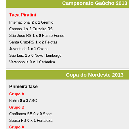
Campeonato Gaúcho 2013
Taça Piratini
Internacional
2 x 1
Grêmio
Canoas
1 x 2
Cruzeiro-RS
São José-RS
1 x 0
Passo Fundo
Santa Cruz-RS
1 x 2
Pelotas
Juventude
1 x 1
Caxias
São Luiz
1 x 0
Novo Hamburgo
Veranópolis
0 x 1
Cerâmica
Copa do Nordeste 2013
Primeira fase
Grupo A
Bahia
0 x 3
ABC
Grupo B
Confiança-SE
0 x 0
Sport
Sousa-PB
0 x 1
Fortaleza
Grupo A