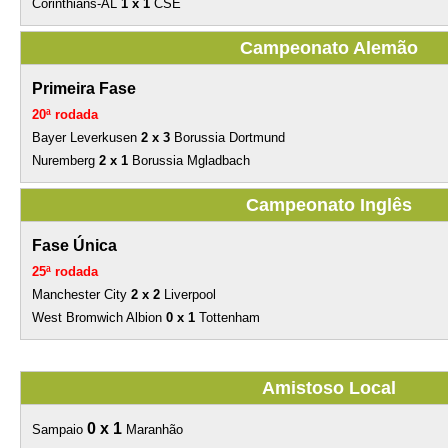
Corinthians-AL
1 x 1
CSE
Campeonato Alemão
Primeira Fase
20ª rodada
Bayer Leverkusen
2 x 3
Borussia Dortmund
Nuremberg
2 x 1
Borussia Mgladbach
Campeonato Inglês
Fase Única
25ª rodada
Manchester City
2 x 2
Liverpool
West Bromwich Albion
0 x 1
Tottenham
Amistoso Local
0 x 1
Sampaio
Maranhão