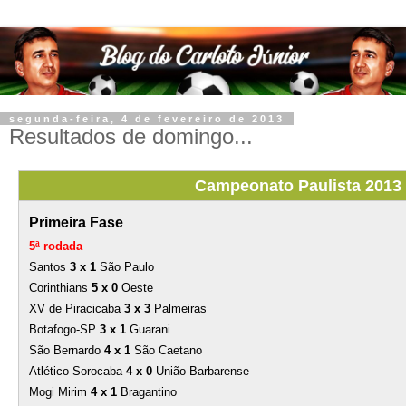
segunda-feira, 4 de fevereiro de 2013
Resultados de domingo...
Campeonato Paulista 2013
Primeira Fase
5ª rodada
Santos
3 x 1
São Paulo
Corinthians
5 x 0
Oeste
XV de Piracicaba
3 x 3
Palmeiras
Botafogo-SP
3 x 1
Guarani
São Bernardo
4 x 1
São Caetano
Atlético Sorocaba
4 x 0
União Barbarense
Mogi Mirim
4 x 1
Bragantino