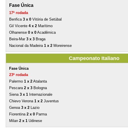
Fase Única
17ª rodada
Benfica
3 x 0
Vitória de Setúbal
Gil Vicente
4 x 2
Marítimo
Olhanense
0 x 0
Acadêmica
Beira-Mar
3 x 3
Braga
Nacional da Madeira
1 x 2
Moreirense
Campeonato Italiano
Fase Única
23ª rodada
Palermo
1 x 2
Atalanta
Pescara
2 x 3
Bologna
Siena
3 x 1
Internazionale
Chievo Verona
1 x 2
Juventus
Genoa
3 x 2
Lazio
Fiorentina
2 x 0
Parma
Milan
2 x 1
Udinese