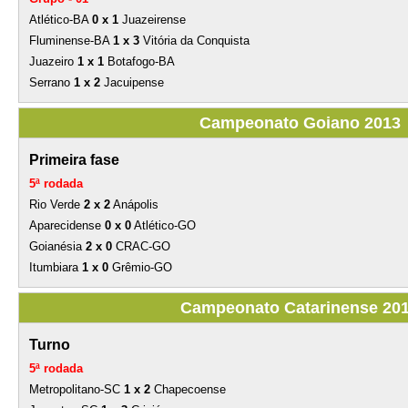
Atlético-BA
0 x 1
Juazeirense
Fluminense-BA
1 x 3
Vitória da Conquista
Juazeiro
1 x 1
Botafogo-BA
Serrano
1 x 2
Jacuipense
Campeonato Goiano 2013
Primeira fase
5ª rodada
Rio Verde
2 x 2
Anápolis
Aparecidense
0 x 0
Atlético-GO
Goianésia
2 x 0
CRAC-GO
Itumbiara
1 x 0
Grêmio-GO
Campeonato Catarinense 20
Turno
5ª rodada
Metropolitano-SC
1 x 2
Chapecoense