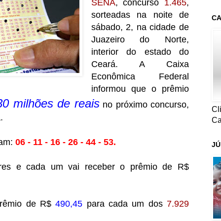
SENA
, concurso
1.465
,
sorteadas na noite de
CA
sábado, 2, na cidade de
Juazeiro do Norte,
interior do estado do
Ceará. A Caixa
Econômica Federal
informou que o prêmio
0 milhões de reais
no próximo concurso,
Cl
.
Ca
ram:
06 - 11 - 16 - 26 - 44 - 53.
JÚ
ores e cada um vai receber o prêmio de R$
prêmio de R$
490,45
para cada um dos
7.929