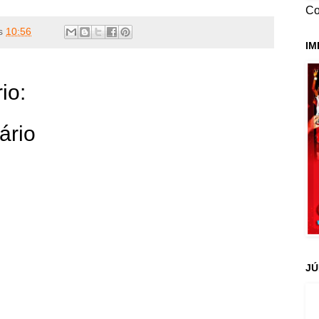
Co
s
10:56
IM
io:
ário
JÚ