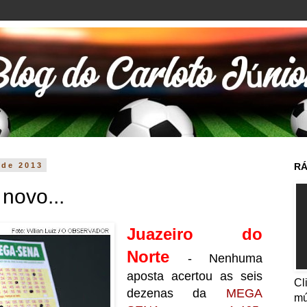
 de 2013
RÁ
novo...
Juazeiro do
Norte
- Nenhuma
aposta acertou as seis
Cl
dezenas da
MEGA
mú