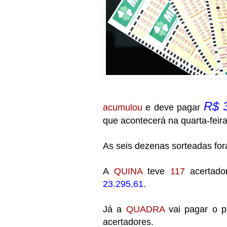
R$ 3
acumulou
e deve pagar
que acontecerá na quarta-feira
As seis dezenas sorteadas fo
A
QUINA
teve
117
acertad
23.295,61.
Já a
QUADRA
vai pagar o 
acertadores.