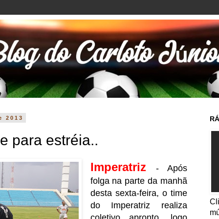
de 2013
RÁ
e para estréia..
Imperatriz
- Após
folga na parte da manhã
desta sexta-feira, o time
Cl
do Imperatriz realiza
mú
coletivo apronto, logo