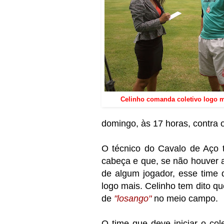
Celinho comanda coletivo logo ma
domingo, às 17 horas, contra
O técnico do Cavalo de Aço t
cabeça e que, se não houver 
de algum jogador, esse time 
logo mais. Celinho tem dito q
de
"losango"
no meio campo.
O time que deve iniciar o col