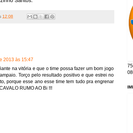
ozinho Santos.
s
12:08
de 2013 às 15:47
75
iante na vitória e que o time possa fazer um bom jogo
08
ampaio. Torço pelo resultado positivo e que estrei no
to, porque esse ano esse time tem tudo pra engrenar
IM
 CAVALO RUMO AO Bi !!!