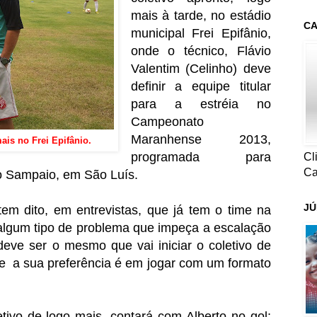
mais à tarde, no estádio
CA
municipal Frei Epifânio,
onde o técnico, Flávio
Valentim (Celinho) deve
definir a equipe titular
para a estréia no
Campeonato
Maranhense 2013,
is no Frei Epifânio.
programada para
Cl
Ca
 o Sampaio, em São Luís.
JÚ
em dito, em entrevistas, que já tem o time na
algum tipo de problema que impeça a escalação
deve ser o mesmo que vai iniciar o coletivo de
ue a sua preferência é em jogar com um formato
etivo de logo mais, contará com Alberto no gol;