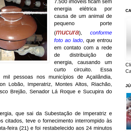
7.500 imóveis ficam sem
energia elétrica por
CA
causa de um animal de
pequeno porte
mucura
(
),
conforme
foto ao lado
, que entrou
em contato com a rede
de distribuição de
energia, causando um
Cl
curto circuito. Essa
Ca
 mil pessoas nos municípios de Açailândia,
on Lobão, Imperatriz, Montes Altos, Riachão,
JÚ
isco Brejão, Senador Lá Roque e Sucupira do
nergia, que sai da Subestação de Imperatriz e
s citados, teve o fornecimento interrompido às
a-feira (21) e foi restabelecido aos 24 minutos