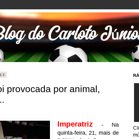
013
RÁ
oi provocada por animal,
.
Imperatriz
- Na
Cl
quinta-feira, 21, mais de
mú