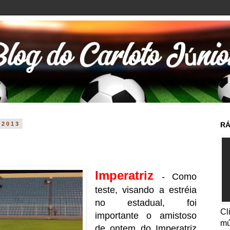
 2013
RÁ
Imperatriz
- Como
teste, visando a estréia
no estadual, foi
Cl
importante o amistoso
mú
de ontem do Imperatriz