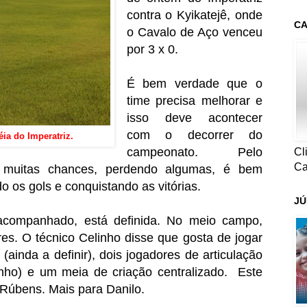
contra o Kyikatejê, onde
CA
o Cavalo de Aço venceu
por 3 x 0.
É bem verdade que o
time precisa melhorar e
isso deve acontecer
com o decorrer do
éia do Imperatriz.
campeonato. Pelo
Cl
Ca
 muitas chances, perdendo algumas, é bem
 os gols e conquistando as vitórias.
JÚ
acompanhado, está definida. No meio campo,
res. O técnico Celinho disse que gosta de jogar
ainda a definir), dois jogadores de articulação
inho) e um meia de criação centralizado. Este
e Rúbens. Mais para Danilo.