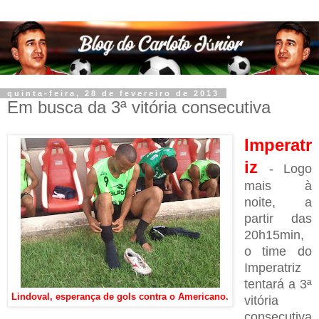
quinta-feira, 28 de fevereiro de 2013
Em busca da 3ª vitória consecutiva
Imperatr
iz
- Logo
mais à
noite, a
partir das
20h15min,
o time do
Imperatriz
tentará a 3ª
Lindoval, esperança de gols contra o Americano.
vitória
consecutiva