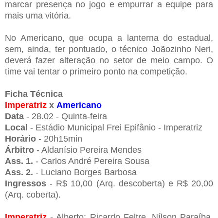
marcar presença no jogo e empurrar a equipe para
mais uma vitória.
No Americano, que ocupa a lanterna do estadual,
sem, ainda, ter pontuado, o técnico Joãozinho Neri,
deverá fazer alteração no setor de meio campo. O
time vai tentar o primeiro ponto na competição.
Ficha Técnica
Imperatriz
x
Americano
Data
- 28.02 - Quinta-feira
Local
- Estádio Municipal Frei Epifânio - Imperatriz
Horário
- 20h15min
Árbitro
- Aldanísio Pereira Mendes
Ass. 1.
- Carlos André Pereira Sousa
Ass. 2.
- Luciano Borges Barbosa
Ingressos
- R$ 10,00 (Arq. descoberta) e R$ 20,00
(Arq. coberta).
Imperatriz
- Alberto; Ricardo Feltre, Nílson Paraíba,