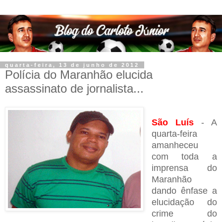
quarta-feira, 13 de junho de 2012
Polícia do Maranhão elucida
assassinato de jornalista...
São Luís
- A
quarta-feira
amanheceu
com toda a
imprensa do
Maranhão
dando ênfase a
elucidação do
crime do