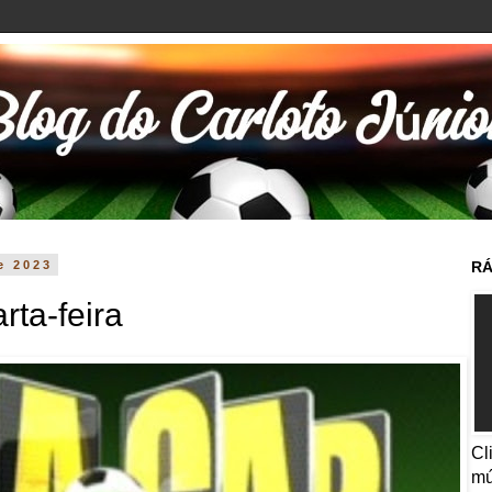
e 2023
RÁ
rta-feira
Cl
mú