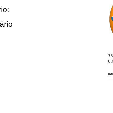
io:
ário
75
08
IM