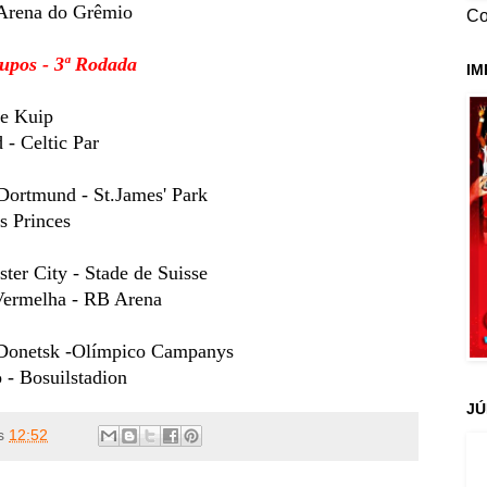
Arena do Grêmio
Co
upos - 3ª Rodada
IM
De Kuip
 - Celtic Par
Dortmund - St.James' Park
s Princes
er City - Stade de Suisse
Vermelha - RB Arena
Donetsk -Olímpico Campanys
 - Bosuilstadion
JÚ
s
12:52