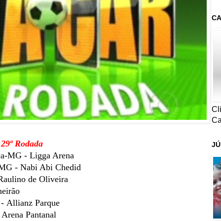
CA
Cl
Ca
- 29ª Rodada
JÚ
a-MG - Ligga Arena
-MG - Nabi Abi Chedid
Raulino de Oliveira
neirão
- Allianz Parque
- Arena Pantanal