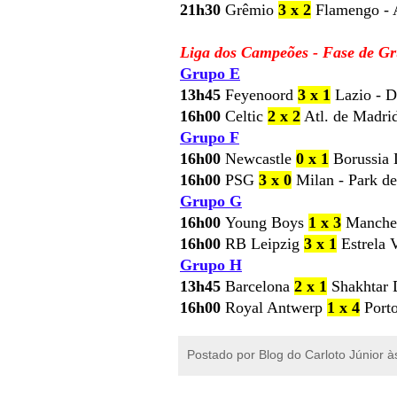
21h30
Grêmio
3 x 2
Flamengo - 
Liga dos Campeões - Fase de Gr
Grupo E
13h45
Feyenoord
3 x 1
Lazio - 
16h00
Celtic
2 x 2
Atl. de Madrid
Grupo F
16h00
Newcastle
0 x
1
Borussia 
16h00
PSG
3 x 0
Milan - Park de
Grupo G
16h00
Young Boys
1 x 3
Manchest
16h00
RB Leipzig
3 x 1
Estrela 
Grupo H
13h45
Barcelona
2 x 1
Shakhtar 
16h00
Royal Antwerp
1 x 4
Porto
Postado por
Blog do Carloto Júnior
à