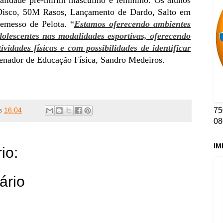
isco, 50M Rasos, Lançamento de Dardo, Salto em
remesso de Pelota.
“
Estamos oferecendo ambientes
olescentes nas modalidades esportivas, oferecendo
ividades físicas e com possibilidades de identificar
denador de Educação Física, Sandro Medeiros.
s
16:04
75
08
IM
io:
ário