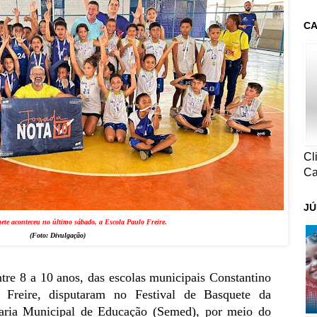
CA
Cl
Ca
JÚ
uete aconteceu no último sábado, a Escola Paulo Freire.
(Foto:
Divulgação
)
ntre 8 a 10 anos, das escolas municipais Constantino
 Freire, disputaram no Festival de Basquete da
aria Municipal de Educação (Semed), por meio do