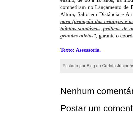
competiram no Lançamento de D
Altura, Salto em Distância e Ar
para formação das crianças e ad
hábitos saudáveis, práticas de at
grandes atletas
”, garante o coor
Texto: Assessoria.
Postado por
Blog do Carloto Júnior
à
Nenhum comentár
Postar um coment