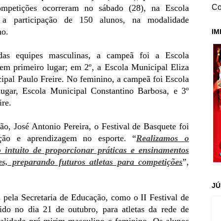
ompetições ocorreram no sábado (28), na Escola
Co
 a participação de 150 alunos, na modalidade
no.
IM
 das equipes masculinas, a campeã foi a Escola
em primeiro lugar; em 2º, a Escola Municipal Eliza
cipal Paulo Freire. No feminino, a campeã foi Escola
ugar, Escola Municipal Constantino Barbosa, e 3º
ire.
o, José Antonio Pereira, o Festival de Basquete foi
ção e aprendizagem no esporte. “
Realizamos o
intuito de proporcionar práticas e ensinamentos
s, preparando futuros atletas para competições
”,
JÚ
s pela Secretaria de Educação, como o II Festival de
do no dia 21 de outubro, para atletas da rede de
alidade pré-mirim masculino e feminino. Os alunos