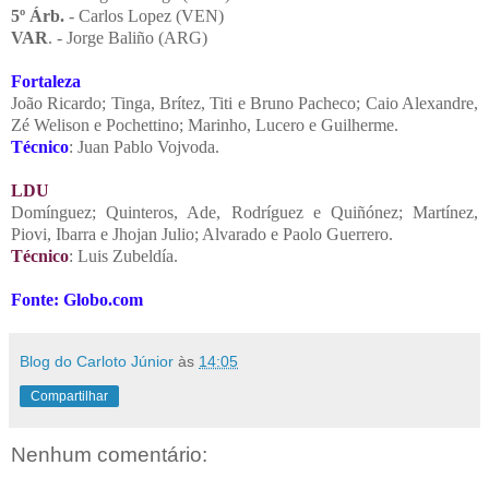
5º Árb.
- Carlos Lopez (VEN)
VAR
. - Jorge Baliño (ARG)
Fortaleza
João Ricardo; Tinga, Brítez, Titi e Bruno Pacheco; Caio Alexandre,
Zé Welison e Pochettino; Marinho, Lucero e
Guilherme
.
Técnico
: Juan Pablo Vojvoda.
LDU
Domínguez; Quinteros, Ade, Rodríguez e Quiñónez; Martínez,
Piovi, Ibarra e Jhojan Julio; Alvarado e Paolo Guerrero.
Técnico
: Luis Zubeldía.
Fonte: Globo.com
Blog do Carloto Júnior
às
14:05
Compartilhar
Nenhum comentário: