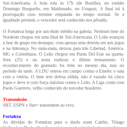
Sul-Americana. A bola rola às 17h (de Brasília), no estádio
Domingo Burgueño, em Maldonado, no Uruguai.
A final irá à
prorrogação caso termine empatada no tempo normal. Se a
igualdade persistir, o vencedor será conhecido nos pênaltis.
O Fortaleza briga por um título inédito na galeria. Nenhum time do
Nordeste chegou em uma final de Sul-Americana. O Leão avançou
a fase de grupo em destaque, com apenas uma derrota em seis jogos
e na liderança. No mata-mata, deixou para trás Libertad, América-
MG e Corinthians.
O Leão chegou em Punta Del Este na quarta-
feira (25) e na sexta realizou o último treinamento. O
reconhecimento do gramado foi feito no mesmo dia, mas no
período da tarde.
A LDU entrou em campo contra o Emelec e saiu
com a vitória. O time tem defesa sólida, não é vazado há cinco
jogos e deve ir com força máxima contra o Leão. A Liga conta com
Paolo Guerrero, velho conhecido do torcedor brasileiro.
Transmissão
SBT, ESPN e Star+ transmitem ao vivo.
Fortaleza
As dúvidas do Fortaleza para o duelo eram Calebe, Thiago