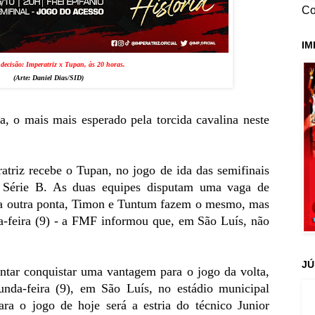
Co
IM
decisão: Imperatriz x Tupan, às 20 horas.
(Arte:
Daniel Dias/SID
)
, o mais mais esperado pela torcida cavalina neste
atriz recebe o Tupan, no jogo de ida das semifinais
Série B. As duas equipes disputam uma vaga de
Na outra ponta, Timon e Tuntum fazem o mesmo, mas
-feira (9) - a FMF informou que, em São Luís, não
JÚ
entar conquistar uma vantagem para o jogo da volta,
nda-feira (9), em São Luís, no estádio municipal
ra o jogo de hoje será a estria do técnico Junior