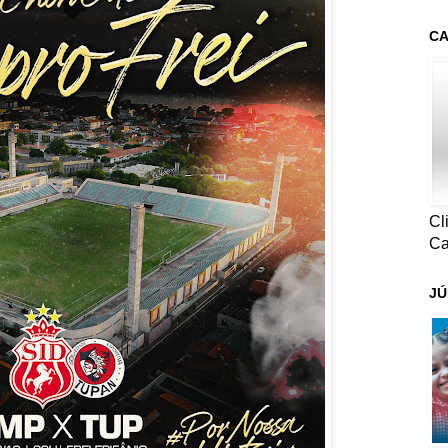
CA
Cl
Ca
JÚ