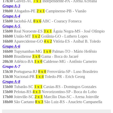
17h30
Galvez-AC
7 x 1
Independente-PA - Arena Acreana
Grupo A-3
19h00
Afogados-PE
2 x 1
Campinense-PB - Vianão
Grupo A-4
15h00
Jaciobá-AL
0 x 6
ABC - Coaracy Fonseca
Grupo A-5
15h00
Real Noroeste-ES
3 x 1
Águia Negra-MS - José Olímpio
16h00
União-MT
1 x 2
Goiânia-GO - Luthero Lopes
16h00
Aparecidense-GO
4 x 2
Vitória-ES - Aníbal B. Toledo
Grupo A-6
16h00
Tupynambas-MG
1 x 0
Palmas-TO - Mário Helênio
16h00
Brasiliense
3 x 0
Gama - Boca do Jacaré
20h30
Atlético-BA
1 x 0
Caldense-MG - Antônio Carneiro
Grupo A-7
15h30
Portuguesa-RJ
0 x 0
Ferroviária-SP - Luso Brasileiro
15h30
Nacional-PR
1 x 4
Toledo-PR - Erich Georg
Grupo A-8
15h00
Tubarão-SC
1 x 1
Caxias-RS - Domingos Gonzales
15h00
Pelotas-RS
4 x 3
Novorizontino-SP - Boca do Lobo
17h00
Joinville-SC
2 x 1
Marcílio Dias-SC - Arena Joinville
18h00
São Caetano
0 x 3
São Luiz-RS - Anacleto Campanella