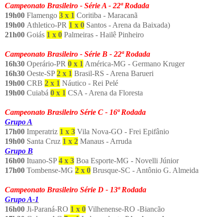
Campeonato Brasileiro - Série A - 22ª Rodada
19h00
Flamengo
3 x 1
Coritiba - Maracanã
19h00
Athletico-PR
1 x 0
Santos - Arena da Baixada)
21h00
Goiás
1 x 0
Palmeiras - Hailê Pinheiro
Campeonato Brasileiro - Série B - 22ª Rodada
16h30
Operário-PR
0 x 1
América-MG - Germano Kruger
16h30
Oeste-SP
2 x 1
Brasil-RS - Arena Barueri
19h00
CRB
2 x 1
Náutico - Rei Pelé
19h00
Cuiabá
0 x 1
CSA - Arena da Floresta
Campeonato Brasileiro Série C - 16ª Rodada
Grupo A
17h00
Imperatriz
1 x 3
Vila Nova-GO - Frei Epifânio
19h00
Santa Cruz
1 x 2
Manaus - Arruda
Grupo B
16h00
Ituano-SP
4 x 3
Boa Esporte-MG - Novelli Júnior
17h00
Tombense-MG
2 x 0
Brusque-SC - Antônio G. Almeida
Campeonato Brasileiro Série D - 13ª Rodada
Grupo A-1
16h00
Ji-Paraná-RO
1 x 0
Vilhenense-RO -Biancão