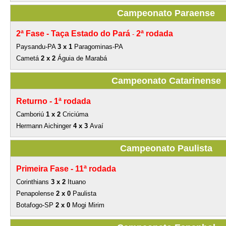
Campeonato Paraense
2ª Fase - Taça Estado do Pará
2ª rodada
-
Paysandu-PA
3 x 1
Paragominas-PA
Cametá
2 x 2
Águia de Marabá
Campeonato Catarinense
Returno -
1ª rodada
Camboriú
1 x 2
Criciúma
Hermann Aichinger
4 x 3
Avaí
Campeonato Paulista
Primeira Fase -
11ª rodada
Corinthians
3 x 2
Ituano
Penapolense
2 x 0
Paulista
Botafogo-SP
2 x 0
Mogi Mirim