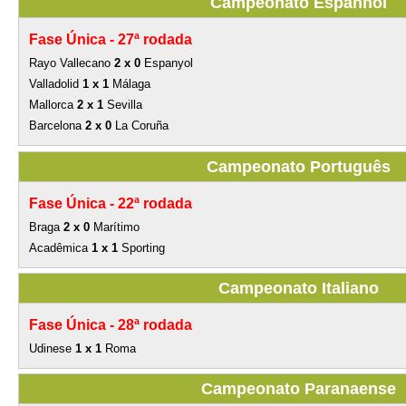
Campeonato Espanhol
Fase Única -
27ª rodada
Rayo Vallecano
2 x 0
Espanyol
Valladolid
1 x 1
Málaga
Mallorca
2 x 1
Sevilla
Barcelona
2 x 0
La Coruña
Campeonato Português
Fase Única -
22ª rodada
Braga
2 x 0
Marítimo
Acadêmica
1 x 1
Sporting
Campeonato Italiano
Fase Única -
28ª rodada
Udinese
1 x 1
Roma
Campeonato Paranaense