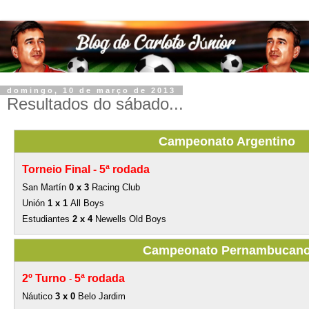
domingo, 10 de março de 2013
Resultados do sábado...
Campeonato Argentino
Torneio Final -
5ª rodada
San Martín
0 x 3
Racing Club
Unión
1 x 1
All Boys
Estudiantes
2 x 4
Newells Old Boys
Campeonato Pernambucan
2º Turno
5ª rodada
-
Náutico
3 x 0
Belo Jardim