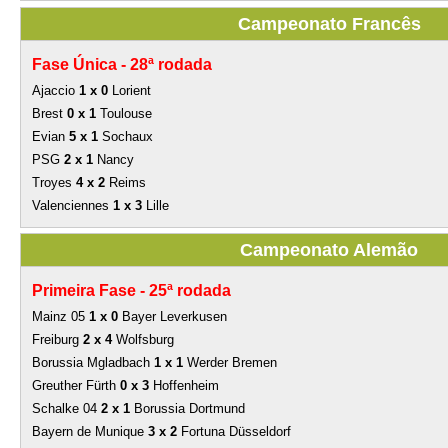
Campeonato Francês
Fase Única -
28ª rodada
Ajaccio
1 x 0
Lorient
Brest
0 x 1
Toulouse
Evian
5 x 1
Sochaux
PSG
2 x 1
Nancy
Troyes
4 x 2
Reims
Valenciennes
1 x 3
Lille
Campeonato Alemão
Primeira Fase -
25ª rodada
Mainz 05
1 x 0
Bayer Leverkusen
Freiburg
2 x 4
Wolfsburg
Borussia Mgladbach
1 x 1
Werder Bremen
Greuther Fürth
0 x 3
Hoffenheim
Schalke 04
2 x 1
Borussia Dortmund
Bayern de Munique
3 x 2
Fortuna Düsseldorf