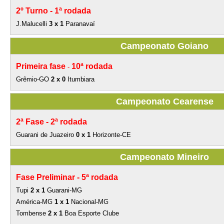
2º Turno -
1ª rodada
J.Malucelli
3 x 1
Paranavaí
Campeonato Goiano
Primeira fase
10ª rodada
-
Grêmio-GO
2 x 0
Itumbiara
Campeonato Cearense
2ª Fase -
2ª rodada
Guarani de Juazeiro
0 x 1
Horizonte-CE
Campeonato Mineiro
Fase Preliminar -
5ª rodada
Tupi
2 x 1
Guarani-MG
América-MG
1 x 1
Nacional-MG
Tombense
2 x 1
Boa Esporte Clube