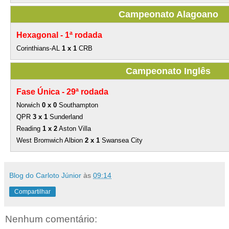
Campeonato Alagoano
Hexagonal -
1ª rodada
Corinthians-AL
1 x 1
CRB
Campeonato Inglês
Fase Única -
29ª rodada
Norwich
0 x 0
Southampton
QPR
3 x 1
Sunderland
Reading
1 x 2
Aston Villa
West Bromwich Albion
2 x 1
Swansea City
Blog do Carloto Júnior
às
09:14
Compartilhar
Nenhum comentário: