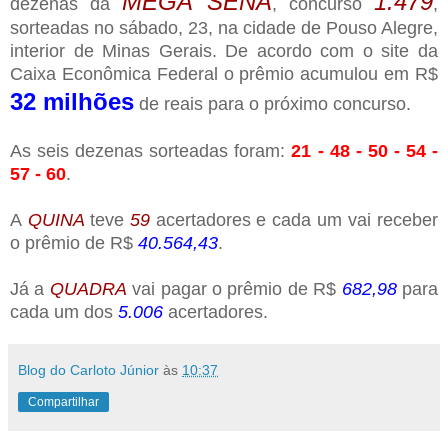
MEGA SENA
1.479
dezenas da
, concurso
,
sorteadas no sábado, 23, na cidade de Pouso Alegre,
interior de Minas Gerais. De acordo com o site da
Caixa Econômica Federal o prêmio acumulou em R$
32 milhões
de reais para o próximo concurso.
As seis dezenas sorteadas foram:
21 - 48 - 50 - 54 -
57 - 60
.
A
QUINA
teve
59
acertadores e cada um vai receber
o prêmio de R$
40.564,43
.
Já a
QUADRA
vai pagar o prêmio de R$
682,98
para
cada um dos
5.006
acertadores.
Blog do Carloto Júnior
às
10:37
Compartilhar