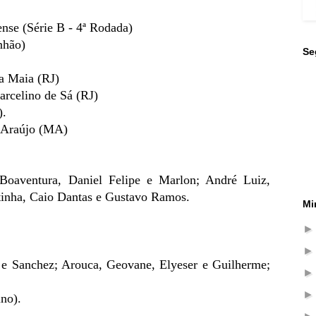
nse (Série B - 4ª Rodada)
nhão)
Se
a Maia (RJ)
rcelino de Sá (RJ)
).
 Araújo (MA)
Boaventura, Daniel Felipe e Marlon; André Luiz,
tinha, Caio Dantas e Gustavo Ramos.
Mi
ra e Sanchez; Arouca, Geovane, Elyeser e Guilherme;
ino).