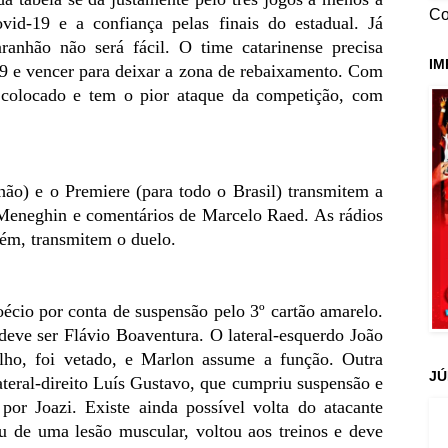
Co
vid-19 e a confiança pelas finais do estadual. Já
nhão não será fácil. O time catarinense precisa
IM
19 e vencer para deixar a zona de rebaixamento. Com
 colocado e tem o pior ataque da competição, com
o) e o Premiere (para todo o Brasil) transmitem a
Meneghin e comentários de Marcelo Raed. As rádios
m, transmitem o duelo.
écio por conta de suspensão pelo 3º cartão amarelo.
deve ser Flávio Boaventura. O lateral-esquerdo João
lho, foi vetado, e Marlon assume a função. Outra
JÚ
ateral-direito Luís Gustavo, que cumpriu suspensão e
or Joazi. Existe ainda possível volta do atacante
 de uma lesão muscular, voltou aos treinos e deve