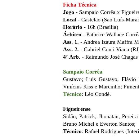
Ficha Técnica
Jogo
- Sampaio Corrêa x Figueire
Local
- Castelão (São Luís-Mara
Horário
- 16h (Brasília)
Árbitro
- Pathrice Wallace Corrê
Ass. 1.
- Andrea Izaura Maffra Ma
Ass. 2.
- Gabriel Conti Viana (RJ
4º Árb.
- Raimundo José Chagas
Sampaio Corrêa
Gustavo; Luis Gustavo, Flávio 
Vinícius Kiss e Marcinho; Pimen
Técnico
: Léo Condé.
Figueirense
Sidão; Patrick, Jhonatan, Perei
Bruno Michel e Everton Santos;
Técnico
: Rafael Rodrigues (Inter