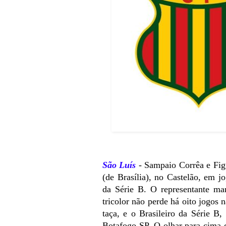
São Luís
- Sampaio Corrêa e Figu
(de Brasília), no Castelão, em 
da Série B.
O representante ma
tricolor não perde há oito jogos
taça, e o Brasileiro da Série B,
Botafogo-SP. O olhar para cima d