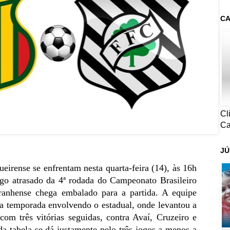
CA
Cl
Ca
JÚ
eirense se enfrentam nesta quarta-feira (14), às 16h
jogo atrasado da 4ª rodada do Campeonato Brasileiro
ranhense chega embalado para a partida. A equipe
 na temporada envolvendo o estadual, onde levantou a
 com três vitórias seguidas, contra Avaí, Cruzeiro e
a tabela se dá justamente pelo três jogos a menos a