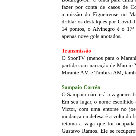
fazer por conta de casos de Co
a
missão do Figueirense no Mara
driblar os desfalques por Covid-
14 pontos, o Alvinegro é o 17ª
apenas nove gols anotados.
Transmissão
O SporTV (menos para o Maranhã
partida com narração de Marcio 
Mirante AM e Timbira AM, també
Sampaio Corrêa
O Sampaio não terá o zagueiro Jo
Em seu lugar, o nome escolhido 
Victor, com uma entorse no joe
mudança na defesa é a volta do l
retoma a vaga que foi ocupada p
Gustavo Ramos. Ele se recuperou