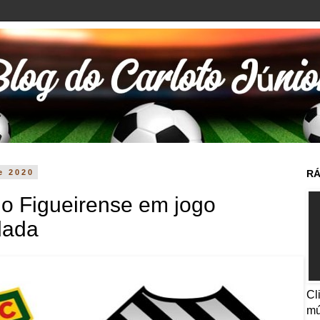
e 2020
RÁ
o Figueirense em jogo
dada
Cl
mú