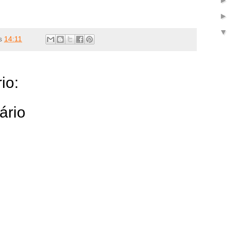
s
14:11
io:
ário