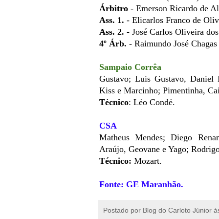
Árbitro
-
Emerson Ricardo de A
Ass. 1.
- Elicarlos Franco de Oli
Ass. 2.
- José Carlos Oliveira do
4º Árb.
- Raimundo José Chagas
Sampaio Corrêa
Gustavo; Luis Gustavo, Daniel F
Kiss e Marcinho; Pimentinha, Ca
Técnico
: Léo Condé.
CSA
Matheus Mendes; Diego Renan,
Araújo, Geovane e Yago; Rodrigo
Técnico:
Mozart.
Fonte: GE Maranhão.
Postado por
Blog do Carloto Júnior
à