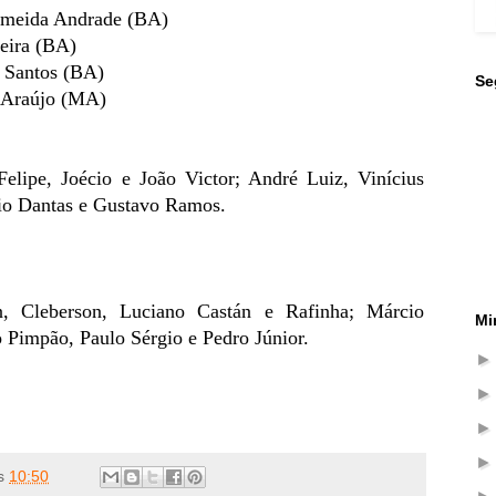
lmeida Andrade (BA)
veira (BA)
s Santos (BA)
Se
 Araújo (MA)
elipe, Joécio e João Victor; André Luiz, Vinícius
io Dantas e Gustavo Ramos.
 Cleberson, Luciano Castán e Rafinha; Márcio
Mi
 Pimpão, Paulo Sérgio e Pedro Júnior.
s
10:50