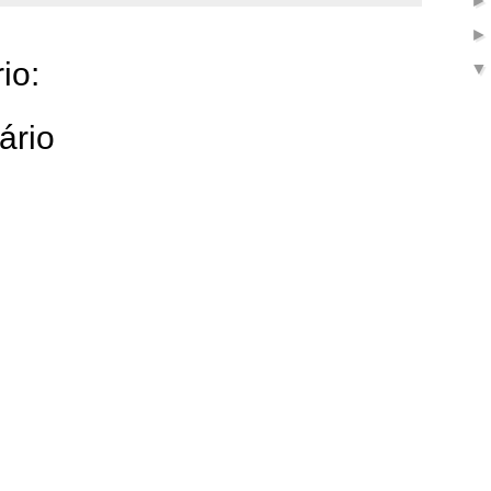
io:
ário