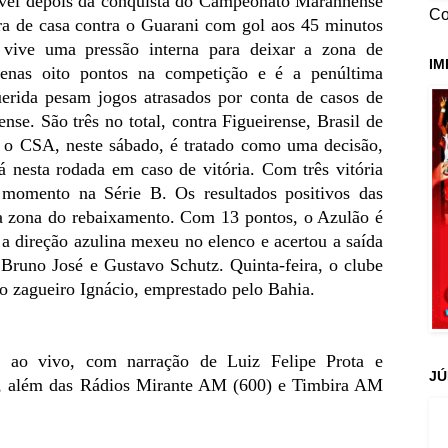
ável depois da conquista do Campeonato Maranhense
Co
ra de casa contra o Guarani com gol aos 45 minutos
vive uma pressão interna para deixar a zona de
IM
enas oito pontos na competição e é a penúltima
erida pesam jogos atrasados por conta de casos de
se. São três no total, contra Figueirense, Brasil de
a o CSA, neste sábado, é tratado como uma decisão,
já nesta rodada em caso de vitória.
Com três vitória
omento na Série B. Os resultados positivos das
da zona do rebaixamento. Com 13 pontos, o Azulão é
a direção azulina mexeu no elenco e acertou a saída
 Bruno José e Gustavo Schutz. Quinta-feira, o clube
o zagueiro Ignácio, emprestado pelo Bahia.
a ao vivo, com narração de Luiz Felipe Prota e
JÚ
, além das Rádios Mirante AM (600) e Timbira AM