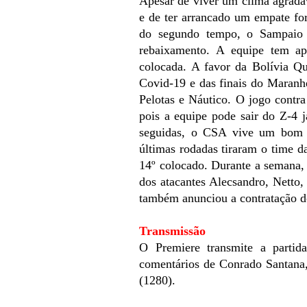
Apesar de viver um clima agrad
e de ter arrancado um empate fo
do segundo tempo, o Sampaio 
rebaixamento. A equipe tem ap
colocada.
A favor da Bolívia Qu
Covid-19 e das finais do Maranhen
Pelotas e Náutico. O jogo contr
pois a equipe pode sair do Z-4 
seguidas, o CSA vive um bom m
últimas rodadas tiraram o time 
14º colocado.
Durante a semana, 
dos atacantes Alecsandro, Netto,
também anunciou a contratação d
Transmissão
O Premiere transmite a partid
comentários de Conrado Santana
(1280).