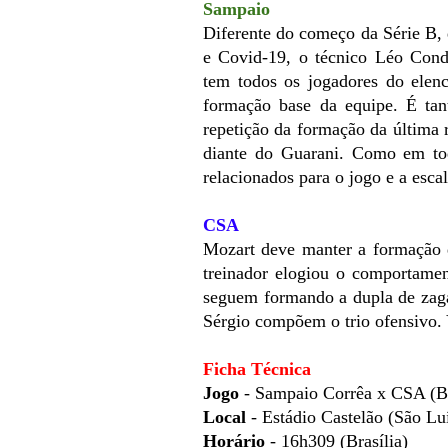
Sampaio
Diferente do começo da Série B,
e Covid-19, o técnico Léo Con
tem todos os jogadores do elen
formação base da equipe.
É tan
repetição da formação da última 
diante do Guarani. Como em tod
relacionados para o jogo e a esc
CSA
Mozart deve manter a formação q
treinador elogiou o comportamen
seguem formando a dupla de zaga
Sérgio compõem o trio ofensivo. 
Ficha Técnica
Jogo
- Sampaio Corrêa x CSA (Br
Local
- Estádio Castelão (São L
Horário
- 16h309 (Brasília)