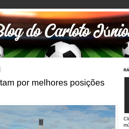
RÁ
tam por melhores posições
Cl
mú