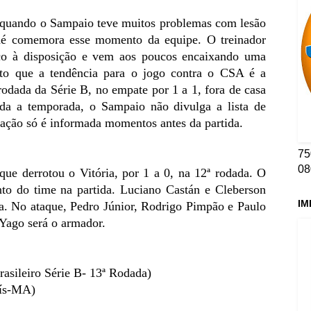
 quando o Sampaio teve muitos problemas com lesão
dé comemora esse momento da equipe. O treinador
co à disposição e vem aos poucos encaixando uma
to que a tendência para o jogo contra o CSA é a
rodada da Série B, no empate por 1 a 1, fora de casa
a a temporada, o Sampaio não divulga a lista de
alação só é informada momentos antes da partida.
75
08
ue derrotou o Vitória, por 1 a 0, na 12ª rodada. O
to do time na partida.
Luciano Castán e Cleberson
IM
. No ataque, Pedro Júnior, Rodrigo Pimpão e Paulo
Yago será o armador.
asileiro Série B- 13ª Rodada)
uís-MA)