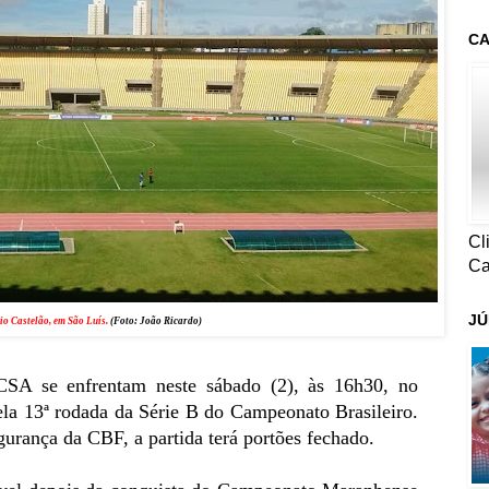
CA
Cl
Ca
JÚ
io Castelão, em São Luís.
(Foto: João Ricardo)
SA se enfrentam neste sábado (2), às 16h30, no
ela 13ª rodada da Série B do Campeonato Brasileiro.
urança da CBF, a partida terá portões fechado.