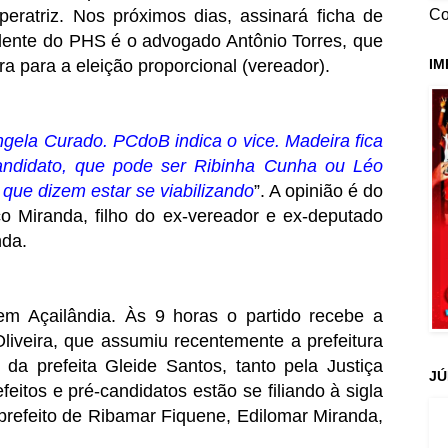
Co
peratriz. Nos próximos dias, assinará ficha de
sidente do PHS é o advogado Antônio Torres, que
IM
a para a eleição proporcional (vereador).
gela Curado. PCdoB indica o vice. Madeira fica
candidato, que pode ser Ribinha Cunha ou Léo
ue dizem estar se viabilizando
”. A opinião é do
o Miranda, filho do ex-vereador e ex-deputado
nda.
m Açailândia. Às 9 horas o partido recebe a
 Oliveira, que assumiu recentemente a prefeitura
a prefeita Gleide Santos, tanto pela Justiça
JÚ
itos e pré-candidatos estão se filiando à sigla
prefeito de Ribamar Fiquene, Edilomar Miranda,