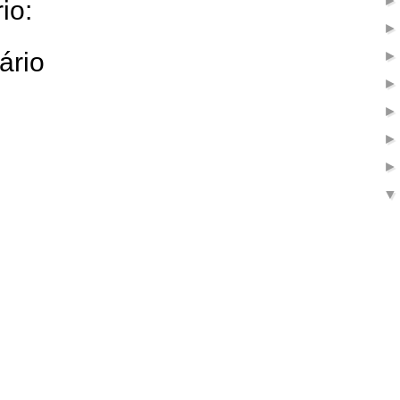
io:
ário