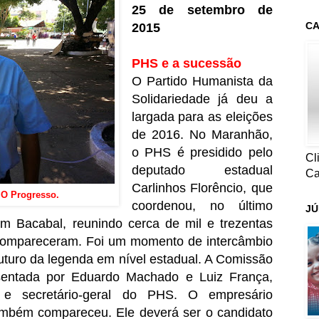
25 de setembro de
CA
2015
PHS e a sucessão
O Partido Humanista da
Solidariedade já deu a
largada para as eleições
de 2016. No Maranhão,
o PHS é presidido pelo
Cl
deputado estadual
Ca
Carlinhos Florêncio, que
e O Progresso.
coordenou, no último
JÚ
m Bacabal, reunindo cerca de mil e trezentas
 compareceram. Foi um momento de intercâmbio
uturo da legenda em nível estadual. A Comissão
esentada por Eduardo Machado e Luiz França,
e e secretário-geral do PHS. O empresário
ambém compareceu. Ele deverá ser o candidato