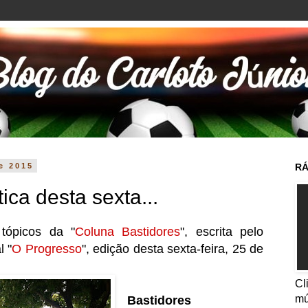
e 2015
RÁ
ica desta sexta...
tópicos da "
Coluna Bastidores
", escrita pelo
l "
O Progresso
", edição desta sexta-feira, 25 de
Cl
mú
Bastidores