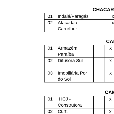
CHACAR
01
Indaiá/Paragás
x
02
Atacadão
x
Carrefour
CA
01
Armazém
x
Paraíba
02
Difusora Sul
x
03
Imobiliária Por
x
do Sol
CA
01
HCJ -
x
Construtora
02
Curt.
x