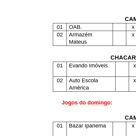
CAM
01
OAB.
x
02
Armazém
x
Mateus
CHACAR
01
Evando Imóveis
x
02
Auto Escola
x
América
Jogos do domingo:
CAM
01
Bazar Ipanema
x