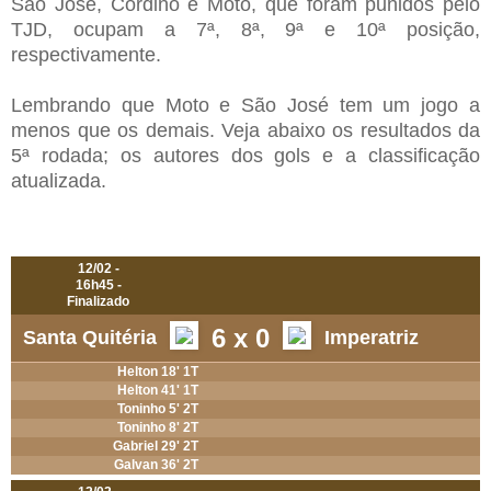
São José, Cordino e Moto, que foram punidos pelo
TJD, ocupam a 7ª, 8ª, 9ª e 10ª posição,
respectivamente.
Lembrando que Moto e São José tem um jogo a
menos que os demais. Veja abaixo os resultados da
5ª rodada; os autores dos gols e a classificação
atualizada.
Primeiro Turno
12/02 -
16h45 -
Finalizado
6
x
0
Santa Quitéria
Imperatriz
Helton 18' 1T
Helton 41' 1T
Toninho 5' 2T
Toninho 8' 2T
Gabriel 29' 2T
Galvan 36' 2T