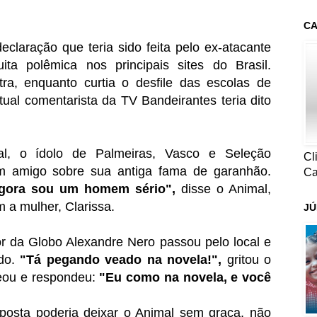
CA
laração que teria sido feita pelo ex-atacante
a polêmica nos principais sites do Brasil.
ra, enquanto curtia o desfile das escolas de
ual comentarista da TV Bandeirantes teria dito
al, o ídolo de Palmeiras, Vasco e Seleção
Cl
um amigo sobre sua antiga fama de garanhão.
Ca
Agora sou um homem sério",
disse o Animal,
m a mulher, Clarissa.
JÚ
or da Globo Alexandre Nero passou pelo local e
do.
"Tá pegando veado na novela!",
gritou o
beou e respondeu:
"Eu como na novela, e você
posta poderia deixar o Animal sem graça, não