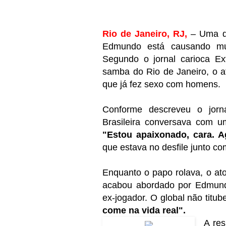
Rio de Janeiro, RJ,
– Uma dec
Edmundo está causando muit
Segundo o jornal carioca Ext
samba do Rio de Janeiro, o at
que já fez sexo com homens.
Conforme descreveu o jorn
Brasileira conversava com 
"Estou apaixonado, cara. 
que estava no desfile junto co
Enquanto o papo rolava, o at
acabou abordado por Edmun
ex-jogador. O global não titu
come na vida real".
A res