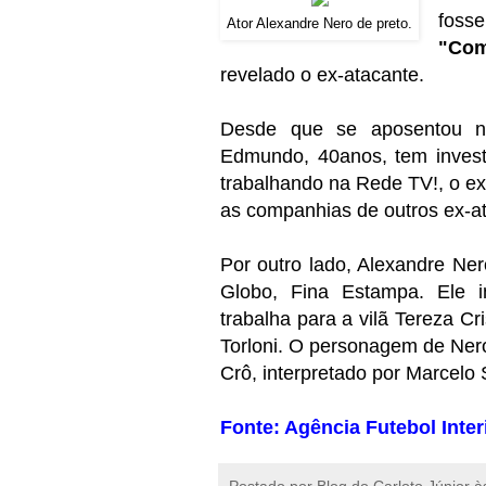
foss
Ator Alexandre Nero de preto.
"Com
revelado o ex-atacante.
Desde que se aposentou n
Edmundo, 40anos, tem invest
trabalhando na Rede TV!, o e
as companhias de outros ex-at
Por outro lado, Alexandre Ner
Globo, Fina Estampa. Ele i
trabalha para a vilã Tereza Cr
Torloni. O personagem de Ner
Crô, interpretado por Marcelo 
Fonte: Agência Futebol Interi
Postado por
Blog do Carloto Júnior
à