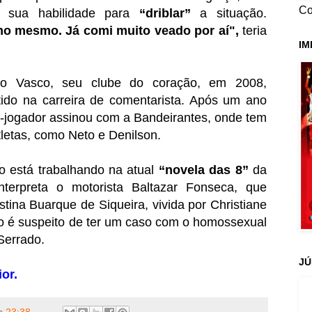
Co
e sua habilidade para
“driblar”
a situação.
o mesmo. Já comi muito veado por aí",
teria
IM
o Vasco, seu clube do coração, em 2008,
ido na carreira de comentarista. Após um ano
x-jogador assinou com a Bandeirantes, onde tem
letas, como Neto e Denilson.
o está trabalhando na atual
“novela das 8”
da
nterpreta o motorista Baltazar Fonseca, que
istina Buarque de Siqueira, vivida por Christiane
o é suspeito de ter um caso com o homossexual
Serrado.
JÚ
or.
s
23:38