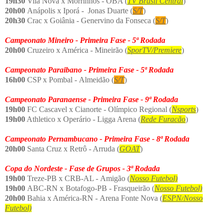
19h30
Vila Nova x Morrinhos - OBA (
TV Brasil Central
)
20h00
Anápolis x Iporá - Jonas Duarte (
S/T
)
20h30
Crac x Goiânia - Genervino da Fonseca (
S/T
)
Campeonato Mineiro - Primeira Fase - 5ª Rodada
20h00
Cruzeiro x América - Mineirão (
SporTV/Premiere
)
Campeonato Paraibano - Primeira Fase - 5ª Rodada
16h00
CSP x Pombal - Almeidão (
S/T
)
Campeonato Paranaense - Primeira Fase - 9ª Rodada
19h00
FC Cascavel x Cianorte - Olímpico Regional (
Nsports
)
19h00
Athletico x Operário - Ligga Arena (
Rede Furacão
)
Campeonato Pernambucano - Primeira Fase - 8ª Rodada
20h00
Santa Cruz x Retrô - Arruda (
GOAT
)
Copa do Nordeste - Fase de Grupos - 3ª Rodada
19h00
Treze-PB x CRB-AL - Amigão (
Nosso Futebol)
19h00
ABC-RN x Botafogo-PB - Frasqueirão (
Nosso Futebol)
20h00
Bahia x América-RN - Arena Fonte Nova (
ESPN/
Nosso
Futebol)