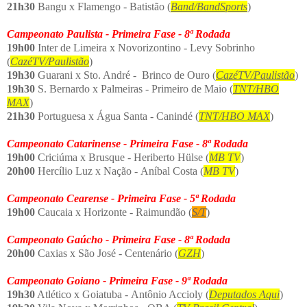
21h30
Bangu x Flamengo - Batistão (
Band/BandSports
)
Campeonato Paulista - Primeira Fase - 8ª Rodada
19h00
Inter de Limeira x Novorizontino - Levy Sobrinho
(
CazéTV/Paulistão
)
19h30
Guarani x Sto. André - Brinco de Ouro (
CazéTV/Paulistão
)
19h30
S. Bernardo x Palmeiras - Primeiro de Maio (
TNT/HBO
MAX
)
21h30
Portuguesa x Água Santa - Canindé (
TNT/HBO MAX
)
Campeonato Catarinense - Primeira Fase - 8ª Rodada
19h00
Criciúma x Brusque - Heriberto Hülse (
MB TV
)
20h00
Hercílio Luz x Nação - Aníbal Costa (
MB TV
)
Campeonato Cearense - Primeira Fase - 5ª Rodada
19h00
Caucaia x Horizonte - Raimundão (
S/T
)
Campeonato Gaúcho - Primeira Fase - 8ª Rodada
20h00
Caxias x São José - Centenário (
GZH
)
Campeonato Goiano - Primeira Fase - 9ª Rodada
19h30
Atlético x Goiatuba - Antônio Accioly (
Deputados Aqui
)