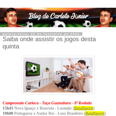
quinta-feira, 15 de fevereiro de 2024
Saiba onde assistir os jogos desta
quinta
Campeonato Carioca - Taça Guanabara - 8ª Rodada
15h45
Nova Iguaçu x Boavista - Laranjão (
BandSports
)
19h00
Portuguesa x Audax Rio - Luso Brasileiro (
BandSports
)