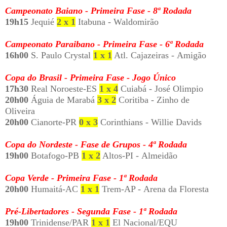
Campeonato Baiano - Primeira Fase - 8ª Rodada
19h15
Jequié
2 x 1
Itabuna - Waldomirão
Campeonato Paraibano - Primeira Fase - 6ª Rodada
16h00
S. Paulo Crystal
1 x 1
Atl. Cajazeiras - Amigão
Copa do Brasil - Primeira Fase - Jogo Único
17h30
Real Noroeste-ES
1 x 4
Cuiabá - José Olimpio
20h00
Águia de Marabá
3 x 2
Coritiba - Zinho de
Oliveira
20h00
Cianorte-PR
0 x 3
Corinthians -
Willie Davids
Copa do Nordeste - Fase de Grupos - 4ª Rodada
19h00
Botafogo-PB
1 x 2
Altos-PI -
Almeidão
Copa Verde - Primeira Fase - 1ª Rodada
20h00
Humaitá-AC
1 x 1
Trem-AP -
Arena da Floresta
Pré-Libertadores - Segunda Fase - 1ª Rodada
19h00
Trinidense/PAR
1 x 1
El Nacional/EQU