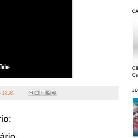
CA
Cl
Ca
JÚ
s
12:04
io:
ário