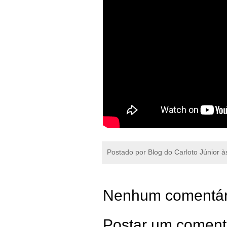
Postado por
Blog do Carloto Júnior
à
Nenhum comentár
Postar um coment