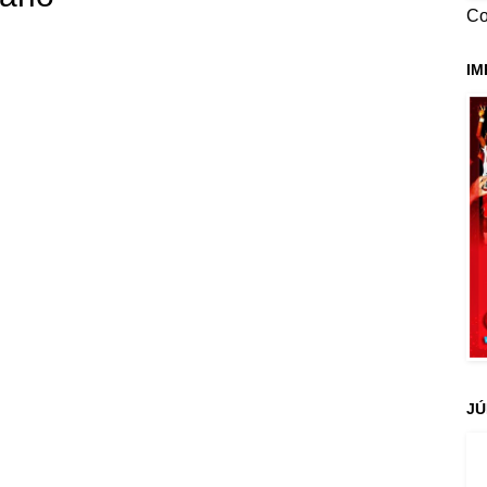
Co
IM
JÚ