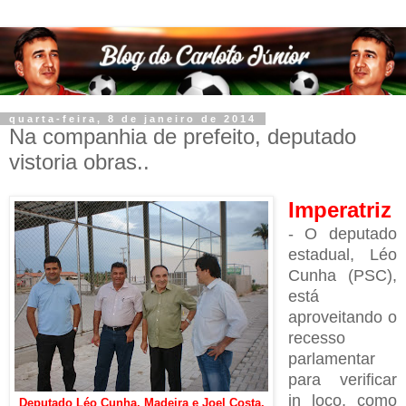
quarta-feira, 8 de janeiro de 2014
Na companhia de prefeito, deputado
vistoria obras..
Imperatriz
- O deputado
estadual, Léo
Cunha (PSC),
está
aproveitando o
recesso
parlamentar
para verificar
in loco, como
Deputado Léo Cunha, Madeira e Joel Costa.