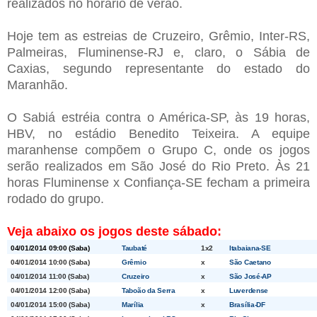
realizados no horário de verão.
Hoje tem as estreias de Cruzeiro, Grêmio, Inter-RS,
Palmeiras, Fluminense-RJ e, claro, o Sábia de
Caxias, segundo representante do estado do
Maranhão.
O Sabiá estréia contra o América-SP, às 19 horas,
HBV, no estádio Benedito Teixeira. A equipe
maranhense compõem o Grupo C, onde os jogos
serão realizados em São José do Rio Preto. Às 21
horas Fluminense x Confiança-SE fecham a primeira
rodado do grupo.
Veja abaixo os jogos deste sábado:
04/01/2014 09:00 (Saba)
Taubaté
1x2
Itabaiana-SE
04/01/2014 10:00 (Saba)
Grêmio
x
São Caetano
04/01/2014 11:00 (Saba)
Cruzeiro
x
São José-AP
04/01/2014 12:00 (Saba)
Taboão da Serra
x
Luverdense
04/01/2014 15:00 (Saba)
Marília
x
Brasília-DF