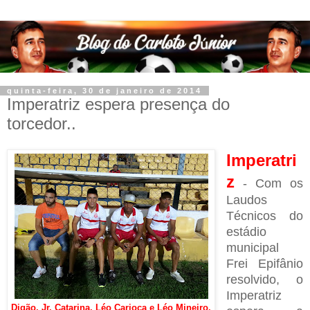
quinta-feira, 30 de janeiro de 2014
Imperatriz espera presença do
torcedor..
Imperatri
z
- Com os
Laudos
Técnicos do
estádio
municipal
Frei Epifânio
resolvido, o
Imperatriz
Digão, Jr. Catarina, Léo Carioca e Léo Mineiro.