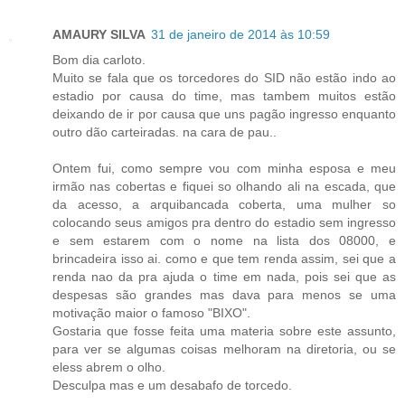
AMAURY SILVA
31 de janeiro de 2014 às 10:59
Bom dia carloto.
Muito se fala que os torcedores do SID não estão indo ao
estadio por causa do time, mas tambem muitos estão
deixando de ir por causa que uns pagão ingresso enquanto
outro dão carteiradas. na cara de pau..
Ontem fui, como sempre vou com minha esposa e meu
irmão nas cobertas e fiquei so olhando ali na escada, que
da acesso, a arquibancada coberta, uma mulher so
colocando seus amigos pra dentro do estadio sem ingresso
e sem estarem com o nome na lista dos 08000, e
brincadeira isso ai. como e que tem renda assim, sei que a
renda nao da pra ajuda o time em nada, pois sei que as
despesas são grandes mas dava para menos se uma
motivação maior o famoso "BIXO".
Gostaria que fosse feita uma materia sobre este assunto,
para ver se algumas coisas melhoram na diretoria, ou se
eless abrem o olho.
Desculpa mas e um desabafo de torcedo.