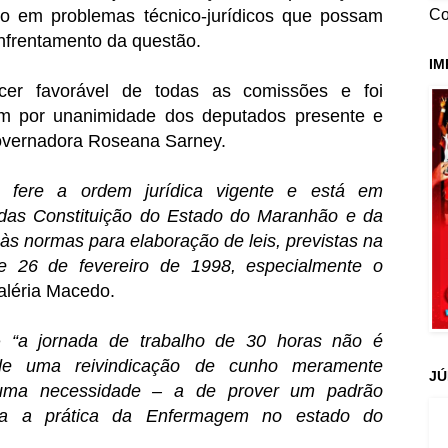
Co
o em problemas técnico-jurídicos que possam
nfrentamento da questão.
IM
ecer favorável de todas as comissões e foi
m por unanimidade dos deputados presente e
overnadora Roseana Sarney.
o fere a ordem jurídica vigente e está em
das Constituição do Estado do Maranhão e da
às normas para elaboração de leis, previstas na
e 26 de fevereiro de 1998, especialmente o
Valéria Macedo.
ue
“a jornada de trabalho de 30 horas não é
 de uma reivindicação de cunho meramente
JÚ
a uma necessidade – a de prover um padrão
ara a prática da Enfermagem no estado do