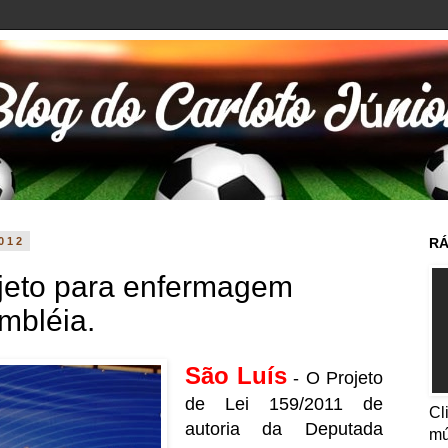
2012
RÁ
jeto para enfermagem
mbléia.
São Luís
- O Projeto
de Lei 159/2011 de
Cl
autoria da Deputada
mú