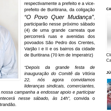
respectivamente a prefeito e a vice-
CA
prefeito de Buritirana, da coligação
“O Povo Quer Mudança”
,
participarão nesse próximo sábado
(4) de uma grande carreata que
percorrerá ruas e avenidas dos
povoados São Pedro dos Crentes,
Varjão I e II e os bairros da cidade
de Buritirana (70 km de Imperatriz)
Cl
Ca
“Depois da grande festa de
JÚ
inauguração do Comitê da Vitória
22, nós agora convidamos
lideranças sindicais, comerciantes,
 nossa campanha a endossar apoio e participar
ntecerá nesse sábado, às 14h”,
convida o
 Brandão.