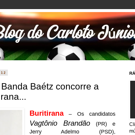
012
RÁ
a Banda Baétz concorre a
irana...
Buritirana
– Os candidatos
Vagtônio Brandão
(PR) e
Cl
mú
Jerry Adelmo (PSD),