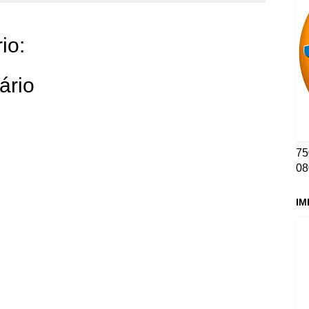
io:
ário
75
08
IM