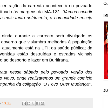
Co
ncentração da carreata acontecerá no povoado
 situado às margens da MA-122.
“Vamos sacudir
IM
ta mais tanto sofrimento, a comunidade enseja
 ainda durante a carreata será divulgado os
e governo que vislumbra melhorias à população
 atualmente está na UTI; da saúde pública; da
avenidas estão destruídas e estradas vicinais
ivo ao desporto e lazer em Buritirana.
eata nesse sábado pelo povoado Varjão dos
ro Novo, onde realizaremos um grande comício
campanha da coligação ‘O Povo Quer Mudança’”
,
JÚ
s
10:33