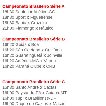
Campeonato Brasileiro Série A
18h30 Santos
x
Atlético-GO
18h30 Sport
x
Figueirense
18h30 Bahia
x
Cruzeiro
21h00 Flamengo
x
Náutico
Campeonato Brasileiro Série B
16h20 Goiás
x
Boa
16h20 São Caetano
x
Criciúma
16h20 Guaratinguetá
x
Joinville
16h20 América-MG
x
Vitória
16h20 Paraná Clube
x
CRB
Campeonato Brasileiro Série C
15h30 Santo André
x
Caxias
16h00 Paysandu-PA
x
Cuiabá-MT
16h00 Tupi
x
Brasiliense-DF
16h00 Duque de Caxias
x
Macaé