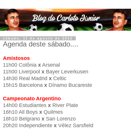
sábado, 11 de agosto de 2012
Agenda deste sábado....
Amistosos
11h00 Colônia
x
Arsenal
11h00 Liverpool
x
Bayer Leverkusen
14h30 Real Madrid
x
Celtic
15h15 Barcelona
x
Dínamo Bucareste
Campeonato Argentino
14h00 Estudiantes
x
River Plate
16h10 All Boys
x
Quilmes
18h10 Belgrano
x
San Lorenzo
20h20 Independiente
x
Vélez Sarsfield